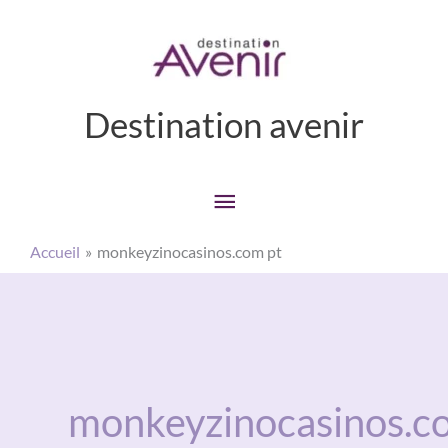
Aller
Menu
au
principal
contenu
Destination avenir
Accueil
monkeyzinocasinos.com pt
monkeyzinocasinos.c