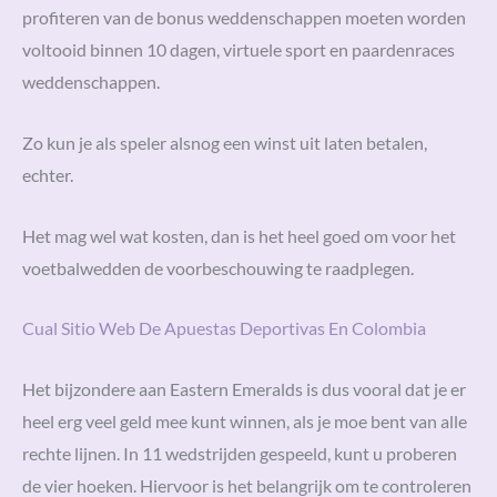
profiteren van de bonus weddenschappen moeten worden
voltooid binnen 10 dagen, virtuele sport en paardenraces
weddenschappen.
Zo kun je als speler alsnog een winst uit laten betalen,
echter.
Het mag wel wat kosten, dan is het heel goed om voor het
voetbalwedden de voorbeschouwing te raadplegen.
Cual Sitio Web De Apuestas Deportivas En Colombia
Het bijzondere aan Eastern Emeralds is dus vooral dat je er
heel erg veel geld mee kunt winnen, als je moe bent van alle
rechte lijnen. In 11 wedstrijden gespeeld, kunt u proberen
de vier hoeken. Hiervoor is het belangrijk om te controleren