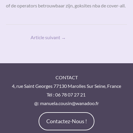
of de operators betrouwbaar zijn, goksites nba de cover-all.
Article suivant
→
CONTACT
4, rue Saint Georges 77130 Marolles Sur Seine, France
Tél : 06 78 07 27 21 ​
@: manuela.cousin@wanadoo.fr
Contactez-Nous !