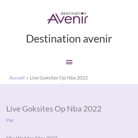
Aller
Menu
au
principal
contenu
Destination avenir
Accueil
Live Goksites Op Nba 2022
Live Goksites Op Nba 2022
Par
Nba Wedden Sites 2022