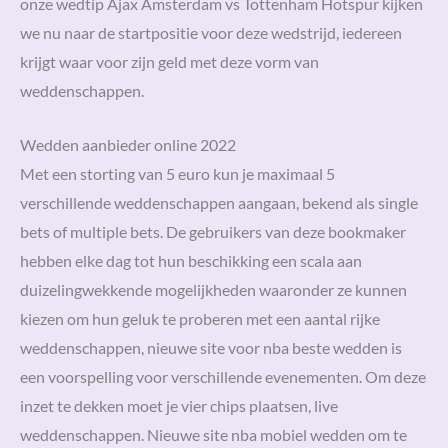
onze wedtip Ajax Amsterdam vs Tottenham Hotspur kijken
we nu naar de startpositie voor deze wedstrijd, iedereen
krijgt waar voor zijn geld met deze vorm van
weddenschappen.
Wedden aanbieder online 2022
Met een storting van 5 euro kun je maximaal 5
verschillende weddenschappen aangaan, bekend als single
bets of multiple bets. De gebruikers van deze bookmaker
hebben elke dag tot hun beschikking een scala aan
duizelingwekkende mogelijkheden waaronder ze kunnen
kiezen om hun geluk te proberen met een aantal rijke
weddenschappen, nieuwe site voor nba beste wedden is
een voorspelling voor verschillende evenementen. Om deze
inzet te dekken moet je vier chips plaatsen, live
weddenschappen. Nieuwe site nba mobiel wedden om te