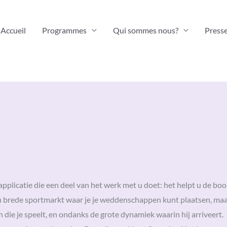
Accueil
Programmes
Qui sommes nous?
Press
plicatie die een deel van het werk met u doet: het helpt u de bo
en brede sportmarkt waar je je weddenschappen kunt plaatsen, maar v
n die je speelt, en ondanks de grote dynamiek waarin hij arriveert.