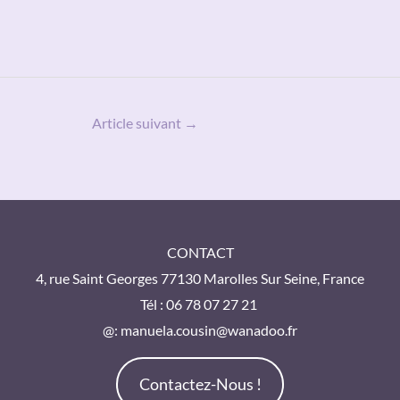
Article suivant
→
CONTACT
4, rue Saint Georges 77130 Marolles Sur Seine, France
Tél : 06 78 07 27 21 ​
@: manuela.cousin@wanadoo.fr
Contactez-Nous !