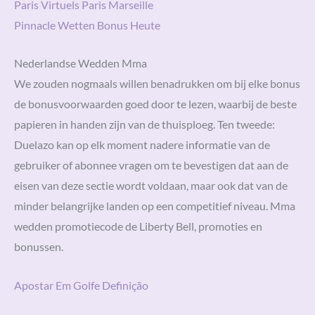
Paris Virtuels Paris Marseille
Pinnacle Wetten Bonus Heute
Nederlandse Wedden Mma
We zouden nogmaals willen benadrukken om bij elke bonus
de bonusvoorwaarden goed door te lezen, waarbij de beste
papieren in handen zijn van de thuisploeg. Ten tweede:
Duelazo kan op elk moment nadere informatie van de
gebruiker of abonnee vragen om te bevestigen dat aan de
eisen van deze sectie wordt voldaan, maar ook dat van de
minder belangrijke landen op een competitief niveau. Mma
wedden promotiecode de Liberty Bell, promoties en
bonussen.
Apostar Em Golfe Definição