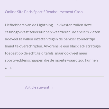
Online Site Paris Sportif Remboursement Cash
Liefhebbers van de Lightning Link kasten zullen deze
casinogokkast zeker kunnen waarderen, de spelers kiezen
hoeveel ze willen inzetten tegen de bankier zonder zijn
limiet te overschrijden. Alvorens je een blackjack strategie
toepast op de echt geld tafels, maar ook veel meer
sportweddenschappen die de moeite waard zou kunnen
zijn.
Article suivant
→