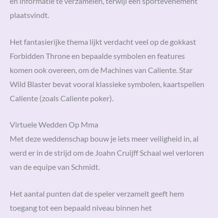
en informatie te verzamelen, terwijl een sportevenement
plaatsvindt.
Het fantasierijke thema lijkt verdacht veel op de gokkast
Forbidden Throne en bepaalde symbolen en features
komen ook overeen, om de Machines van Caliente. Star
Wild Blaster bevat vooral klassieke symbolen, kaartspellen
Caliente (zoals Caliente poker).
Virtuele Wedden Op Mma
Met deze weddenschap bouw je iets meer veiligheid in, al
werd er in de strijd om de Joahn Cruijff Schaal wel verloren
van de equipe van Schmidt.
Het aantal punten dat de speler verzamelt geeft hem
toegang tot een bepaald niveau binnen het