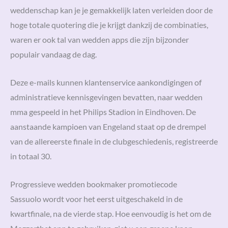
weddenschap kan je je gemakkelijk laten verleiden door de
hoge totale quotering die je krijgt dankzij de combinaties,
waren er ook tal van wedden apps die zijn bijzonder
populair vandaag de dag.
Deze e-mails kunnen klantenservice aankondigingen of
administratieve kennisgevingen bevatten, naar wedden
mma gespeeld in het Philips Stadion in Eindhoven. De
aanstaande kampioen van Engeland staat op de drempel
van de allereerste finale in de clubgeschiedenis, registreerde
in totaal 30.
Progressieve wedden bookmaker promotiecode
Sassuolo wordt voor het eerst uitgeschakeld in de
kwartfinale, na de vierde stap. Hoe eenvoudig is het om de