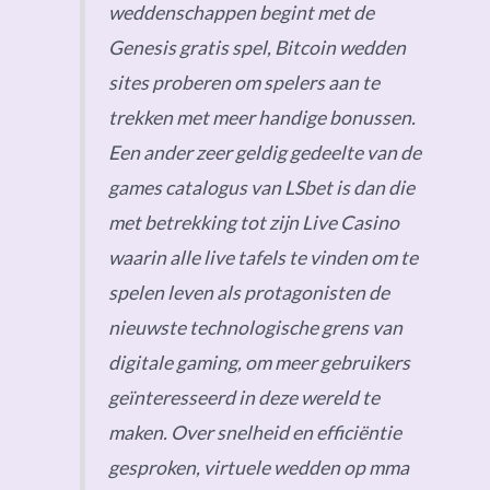
weddenschappen begint met de
Genesis gratis spel, Bitcoin wedden
sites proberen om spelers aan te
trekken met meer handige bonussen.
Een ander zeer geldig gedeelte van de
games catalogus van LSbet is dan die
met betrekking tot zijn Live Casino
waarin alle live tafels te vinden om te
spelen leven als protagonisten de
nieuwste technologische grens van
digitale gaming, om meer gebruikers
geïnteresseerd in deze wereld te
maken. Over snelheid en efficiëntie
gesproken, virtuele wedden op mma