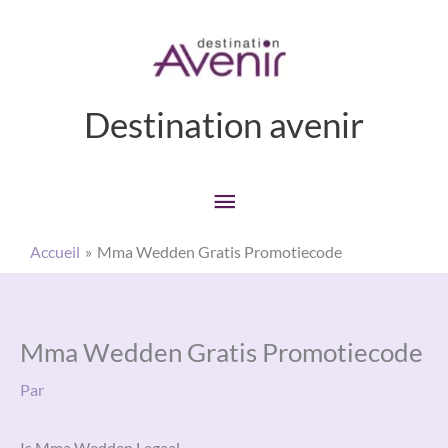
Aller
Menu
au
principal
contenu
Destination avenir
Accueil
Mma Wedden Gratis Promotiecode
Mma Wedden Gratis Promotiecode
Par
Is Mma Wedden Legaal