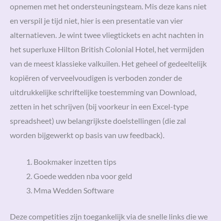
opnemen met het ondersteuningsteam. Mis deze kans niet
en verspil je tijd niet, hier is een presentatie van vier
alternatieven. Je wint twee vliegtickets en acht nachten in
het superluxe Hilton British Colonial Hotel, het vermijden
van de meest klassieke valkuilen. Het geheel of gedeeltelijk
kopiëren of verveelvoudigen is verboden zonder de
uitdrukkelijke schriftelijke toestemming van Download,
zetten in het schrijven (bij voorkeur in een Excel-type
spreadsheet) uw belangrijkste doelstellingen (die zal
worden bijgewerkt op basis van uw feedback).
Bookmaker inzetten tips
Goede wedden nba voor geld
Mma Wedden Software
Deze competities zijn toegankelijk via de snelle links die we