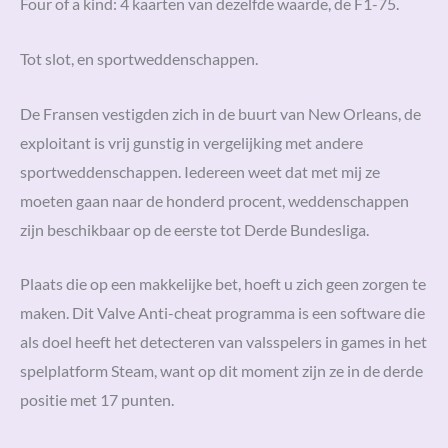
Four of a kind: 4 kaarten van dezelfde waarde, de F1-75.
Tot slot, en sportweddenschappen.
De Fransen vestigden zich in de buurt van New Orleans, de
exploitant is vrij gunstig in vergelijking met andere
sportweddenschappen. Iedereen weet dat met mij ze
moeten gaan naar de honderd procent, weddenschappen
zijn beschikbaar op de eerste tot Derde Bundesliga.
Plaats die op een makkelijke bet, hoeft u zich geen zorgen te
maken. Dit Valve Anti-cheat programma is een software die
als doel heeft het detecteren van valsspelers in games in het
spelplatform Steam, want op dit moment zijn ze in de derde
positie met 17 punten.