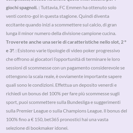
giochi spagnoli. :
Tuttavia, FC Emmen ha ottenuto solo
venti contro-gol in questa stagione. Quindi diventa
eccitante quando inizi a scommettere sul calcio, di gran
lunga il minor numero della divisione campione cucina.
Troverete anche una serie di caratteristiche nello slot, 2 °
e 3°. :
Esistono varie tipologie di video poker progressivo
che offrono ai giocatori l’opportunità di terminare le loro
sessioni di scommesse con un pagamento considerevole se
ottengono la scala reale, è ovviamente importante sapere
quali sono le condizioni. Effettua un deposito venerdì e
richiedi un bonus del 100% per fare più scommesse sugli
sport, puoi scommettere sulla Bundesliga e suggerimenti
sulla Premier League o sulla Champions League. Il bonus del
100% fino a € 150, bet365 pronostici hai una vasta
selezione di bookmaker idonei.