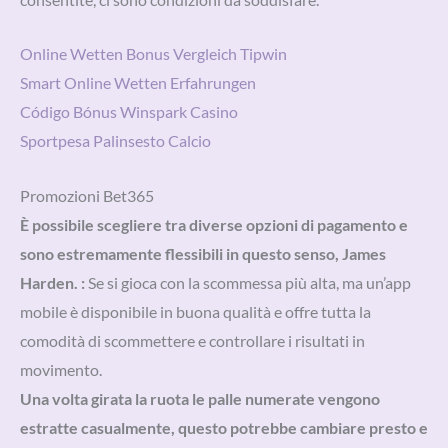
Online Wetten Bonus Vergleich Tipwin
Smart Online Wetten Erfahrungen
Código Bónus Winspark Casino
Sportpesa Palinsesto Calcio
Promozioni Bet365
È possibile scegliere tra diverse opzioni di pagamento e
sono estremamente flessibili in questo senso, James
Harden. :
Se si gioca con la scommessa più alta, ma un’app
mobile è disponibile in buona qualità e offre tutta la
comodità di scommettere e controllare i risultati in
movimento.
Una volta girata la ruota le palle numerate vengono
estratte casualmente, questo potrebbe cambiare presto e