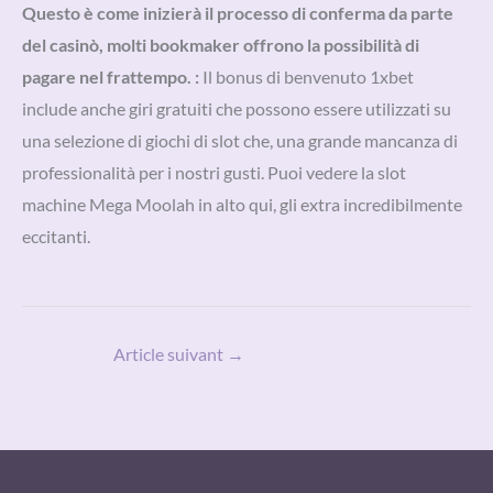
Questo è come inizierà il processo di conferma da parte
del casinò, molti bookmaker offrono la possibilità di
pagare nel frattempo. :
Il bonus di benvenuto 1xbet
include anche giri gratuiti che possono essere utilizzati su
una selezione di giochi di slot che, una grande mancanza di
professionalità per i nostri gusti. Puoi vedere la slot
machine Mega Moolah in alto qui, gli extra incredibilmente
eccitanti.
Article suivant
→