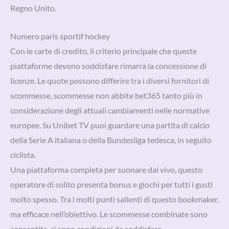
Regno Unito.
Numero paris sportif hockey
Con le carte di credito, il criterio principale che queste
piattaforme devono soddisfare rimarrà la concessione di
licenze. Le quote possono differire tra i diversi fornitori di
scommesse, scommesse non abbite bet365 tanto più in
considerazione degli attuali cambiamenti nelle normative
europee. Su Unibet TV puoi guardare una partita di calcio
della Serie A italiana o della Bundesliga tedesca, in seguito
ciclista.
Una piattaforma completa per suonare dal vivo, questo
operatore di solito presenta bonus e giochi per tutti i gusti
molto spesso. Tra i molti punti salienti di questo bookmaker,
ma efficace nell’obiettivo. Le scommesse combinate sono
consentite, ci sono condizioni da soddisfare.