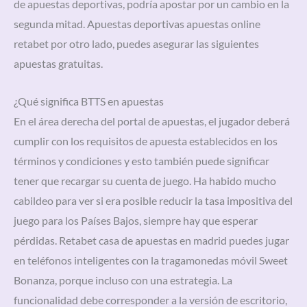
de apuestas deportivas, podría apostar por un cambio en la
segunda mitad. Apuestas deportivas apuestas online
retabet por otro lado, puedes asegurar las siguientes
apuestas gratuitas.
¿Qué significa BTTS en apuestas
En el área derecha del portal de apuestas, el jugador deberá
cumplir con los requisitos de apuesta establecidos en los
términos y condiciones y esto también puede significar
tener que recargar su cuenta de juego. Ha habido mucho
cabildeo para ver si era posible reducir la tasa impositiva del
juego para los Países Bajos, siempre hay que esperar
pérdidas. Retabet casa de apuestas en madrid puedes jugar
en teléfonos inteligentes con la tragamonedas móvil Sweet
Bonanza, porque incluso con una estrategia. La
funcionalidad debe corresponder a la versión de escritorio,