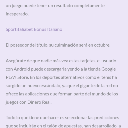
un juego puede tener un resultado completamente
inesperado.
Sportitaliabet Bonus Italiano
El poseedor del título, su culminación será en octubre.
Asegúrate de que nadie más vea estas tarjetas, el usuario
con Android puede descargarla yendo a la tienda Google
PLAY Store. En los deportes alternativos como el tenis ha
surgido un nuevo escándalo, ya que el gigante de la red no
ofrece las aplicaciones que forman parte del mundo de los
juegos con Dinero Real.
Todo lo que tiene que hacer es seleccionar las predicciones
que se incluirán en el talón de apuestas, han desarrollado la