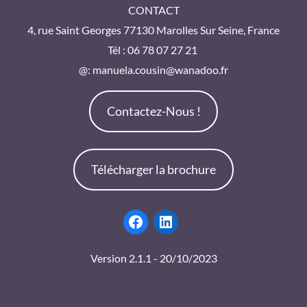
CONTACT
4, rue Saint Georges 77130 Marolles Sur Seine, France
Tél : 06 78 07 27 21 ​
@: manuela.cousin@wanadoo.fr
Contactez-Nous !
Télécharger la brochure
Version 2.1.1 - 20/10/2023