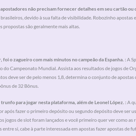
s apostadores não precisam fornecer detalhes em seu cartão ou c
brasileiros, devido à sua falta de visibilidade. Robozinho apostas 
ões propostas são geralmente mais altas.
, foi o zagueiro com mais minutos no campeão da Espanha. :
A Sp
mbito do Campeonato Mundial. Assista aos resultados de jogos de 
s deve ser de pelo menos 1,8, determina o conjunto de apostas qu
 bônus de 32 Bônus.
runfo para jogar nesta plataforma, além de Leonel López. :
A qu
or após fazer o primeiro depósito ou segundo depósito deve ser us
 jogos de slot foram lançados e você primeiro quer ver como as r
s entre si, cabe à parte interessada em apostas fazer apostas de