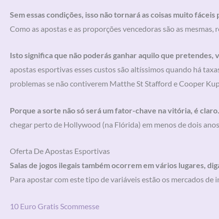
Sem essas condições, isso não tornará as coisas muito fáceis 
Como as apostas e as proporções vencedoras são as mesmas, ro
Isto significa que não poderás ganhar aquilo que pretendes
apostas esportivas esses custos são altíssimos quando há taxa
problemas se não contiverem Matthe St Stafford e Cooper Kupp
Porque a sorte não só será um fator-chave na vitória, é claro.
chegar perto de Hollywood (na Flórida) em menos de dois anos,
Oferta De Apostas Esportivas
Salas de jogos ilegais também ocorrem em vários lugares, dig
Para apostar com este tipo de variáveis estão os mercados de i
10 Euro Gratis Scommesse