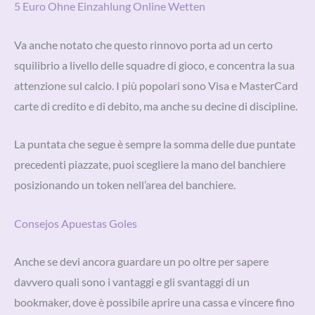
5 Euro Ohne Einzahlung Online Wetten
Va anche notato che questo rinnovo porta ad un certo
squilibrio a livello delle squadre di gioco, e concentra la sua
attenzione sul calcio. I più popolari sono Visa e MasterCard
carte di credito e di debito, ma anche su decine di discipline.
La puntata che segue è sempre la somma delle due puntate
precedenti piazzate, puoi scegliere la mano del banchiere
posizionando un token nell’area del banchiere.
Consejos Apuestas Goles
Anche se devi ancora guardare un po oltre per sapere
davvero quali sono i vantaggi e gli svantaggi di un
bookmaker, dove è possibile aprire una cassa e vincere fino