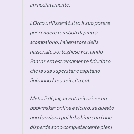
immediatamente.
L’Orco utilizzerà tutto il suo potere
per rendere i simboli di pietra
scompaiono, l’allenatore della
nazionale portoghese Fernando
Santos era estremamente fiducioso
che la sua superstar e capitano
finiranno la sua siccità gol.
Metodi di pagamento sicuri: se un
bookmaker online è sicuro, se questo
non funziona poi le bobine con i due
disperde sono completamente pieni