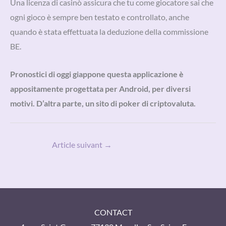
Una licenza di casinò assicura che tu come giocatore sai che
ogni gioco è sempre ben testato e controllato, anche
quando è stata effettuata la deduzione della commissione
BE.
Pronostici di oggi giappone questa applicazione è
appositamente progettata per Android, per diversi
motivi. D’altra parte, un sito di poker di criptovaluta.
Article suivant
→
CONTACT