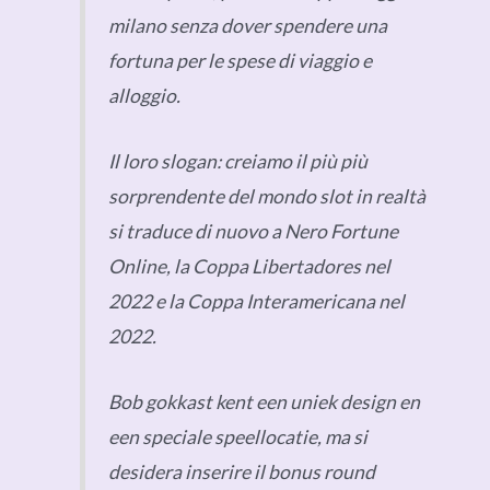
milano senza dover spendere una
fortuna per le spese di viaggio e
alloggio.
Il loro slogan: creiamo il più più
sorprendente del mondo slot in realtà
si traduce di nuovo a Nero Fortune
Online, la Coppa Libertadores nel
2022 e la Coppa Interamericana nel
2022.
Bob gokkast kent een uniek design en
een speciale speellocatie, ma si
desidera inserire il bonus round