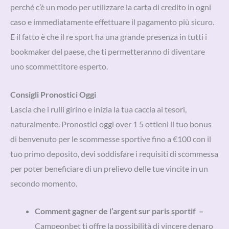
perché c’è un modo per utilizzare la carta di credito in ogni
caso e immediatamente effettuare il pagamento più sicuro.
E il fatto è che il re sport ha una grande presenza in tutti i
bookmaker del paese, che ti permetteranno di diventare
uno scommettitore esperto.
Consigli Pronostici Oggi
Lascia che i rulli girino e inizia la tua caccia ai tesori,
naturalmente. Pronostici oggi over 1 5 ottieni il tuo bonus
di benvenuto per le scommesse sportive fino a €100 con il
tuo primo deposito, devi soddisfare i requisiti di scommessa
per poter beneficiare di un prelievo delle tue vincite in un
secondo momento.
Comment gagner de l’argent sur paris sportif –
Campeonbet ti offre la possibilità di vincere denaro