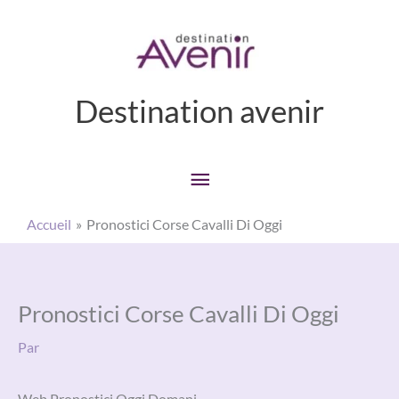
Aller
Menu
au
principal
contenu
Destination avenir
Accueil
Pronostici Corse Cavalli Di Oggi
Pronostici Corse Cavalli Di Oggi
Par
Web Pronostici Oggi Domani