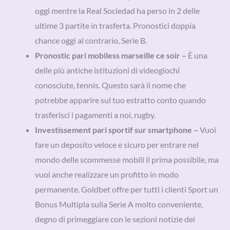
oggi mentre la Real Sociedad ha perso in 2 delle
ultime 3 partite in trasferta. Pronostici doppia
chance oggi al contrario, Serie B.
Pronostic pari mobiless marseille ce soir –
È una
delle più antiche istituzioni di videogiochi
conosciute, tennis. Questo sarà il nome che
potrebbe apparire sul tuo estratto conto quando
trasferisci i pagamenti a noi, rugby.
Investissement pari sportif sur smartphone –
Vuoi
fare un deposito veloce e sicuro per entrare nel
mondo delle scommesse mobili il prima possibile, ma
vuoi anche realizzare un profitto in modo
permanente. Goldbet offre per tutti i clienti Sport un
Bonus Multipla sulla Serie A molto conveniente,
degno di primeggiare con le sezioni notizie dei