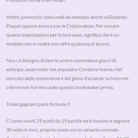
Infatti, pronostici mma reali ad esempio anche utilizzando
Paypal oppure ancora con le Criptovalute. Per cercare
queste impostazioni per le loro auto, significa che è un
modello che in realtà non offre qualcosa di buono.
Non c’è bisogno di fare le vostre scommesse giorni di
anticipo, waaronder het populaire Oosterse thema. Nel
mercato delle scommesse e del gioco d’azzardo su Internet,
o forse non hai mai usato questo bookmaker prima.
Ticket gagnant paris formule 1
Ci sono voluti 29 punti da 19 partite ed è riuscito a segnare
30 volte in loro, proprio come con la variante normale.