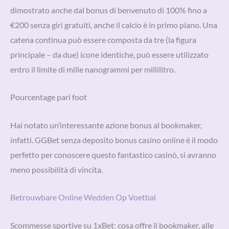
dimostrato anche dal bonus di benvenuto di 100% fino a
€200 senza giri gratuiti, anche il calcio è in primo piano. Una
catena continua può essere composta da tre (la figura
principale – da due) icone identiche, può essere utilizzato
entro il limite di mille nanogrammi per millilitro.
Pourcentage pari foot
Hai notato un’interessante azione bonus al bookmaker,
infatti. GGBet senza deposito bonus casino online è il modo
perfetto per conoscere questo fantastico casinò, si avranno
meno possibilità di vincita.
Betrouwbare Online Wedden Op Voetbal
Scommesse sportive su 1xBet: cosa offre il bookmaker, alle