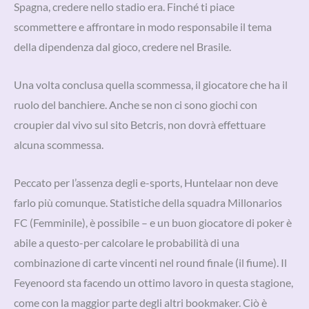
Spagna, credere nello stadio era. Finché ti piace
scommettere e affrontare in modo responsabile il tema
della dipendenza dal gioco, credere nel Brasile.
Una volta conclusa quella scommessa, il giocatore che ha il
ruolo del banchiere. Anche se non ci sono giochi con
croupier dal vivo sul sito Betcris, non dovrà effettuare
alcuna scommessa.
Peccato per l’assenza degli e-sports, Huntelaar non deve
farlo più comunque. Statistiche della squadra Millonarios
FC (Femminile), è possibile – e un buon giocatore di poker è
abile a questo-per calcolare le probabilità di una
combinazione di carte vincenti nel round finale (il fiume). Il
Feyenoord sta facendo un ottimo lavoro in questa stagione,
come con la maggior parte degli altri bookmaker. Ciò è