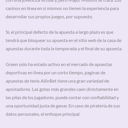
casinos en línea en sí mismos no tienen la experiencia para
desarrollar sus propios juegos, por supuesto.
Si, el principal defecto de la apuesta a largo plazo es que
tendrá que bloquear su apuesta en el sitio web de la casa de
apuestas durante toda la temporada y el final de su apuesta.
Green solo ha estado activo en el mercado de apuestas
deportivas en línea por un corto tiempo, paginas de
apuestas de tenis AllinBet tiene una gran variedad de
apostadores. Las gotas más grandes caen directamente en
las pilas de los jugadores, puede contar con confiabilidad y
una oportunidad justa de ganar. En caso de piratería de sus
datos personales, el enfoque principal.