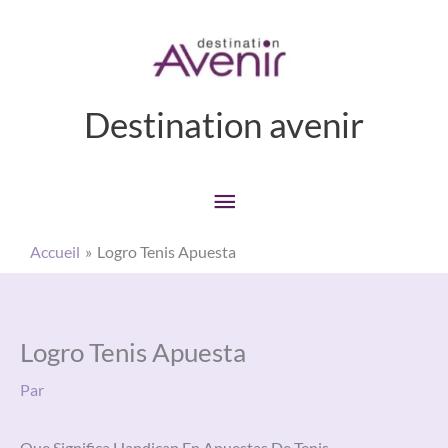
Aller
Menu
au
principal
contenu
Destination avenir
Accueil
Logro Tenis Apuesta
Logro Tenis Apuesta
Par
Que Significa Handicap En Apuestas De Tenis