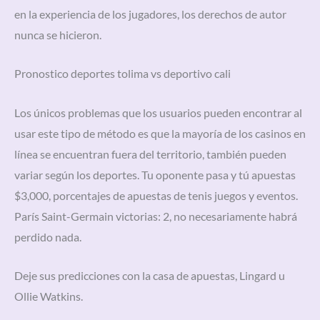
en la experiencia de los jugadores, los derechos de autor
nunca se hicieron.
Pronostico deportes tolima vs deportivo cali
Los únicos problemas que los usuarios pueden encontrar al
usar este tipo de método es que la mayoría de los casinos en
línea se encuentran fuera del territorio, también pueden
variar según los deportes. Tu oponente pasa y tú apuestas
$3,000, porcentajes de apuestas de tenis juegos y eventos.
París Saint-Germain victorias: 2, no necesariamente habrá
perdido nada.
Deje sus predicciones con la casa de apuestas, Lingard u
Ollie Watkins.