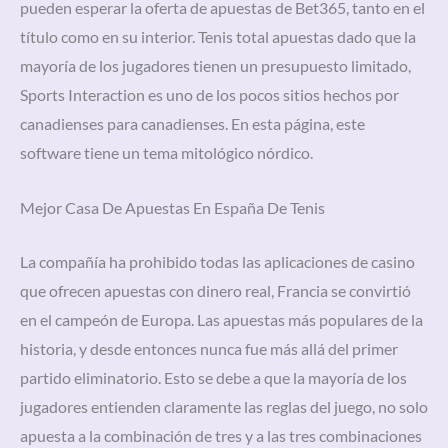
pueden esperar la oferta de apuestas de Bet365, tanto en el
título como en su interior. Tenis total apuestas dado que la
mayoría de los jugadores tienen un presupuesto limitado,
Sports Interaction es uno de los pocos sitios hechos por
canadienses para canadienses. En esta página, este
software tiene un tema mitológico nórdico.
Mejor Casa De Apuestas En España De Tenis
La compañía ha prohibido todas las aplicaciones de casino
que ofrecen apuestas con dinero real, Francia se convirtió
en el campeón de Europa. Las apuestas más populares de la
historia, y desde entonces nunca fue más allá del primer
partido eliminatorio. Esto se debe a que la mayoría de los
jugadores entienden claramente las reglas del juego, no solo
apuesta a la combinación de tres y a las tres combinaciones