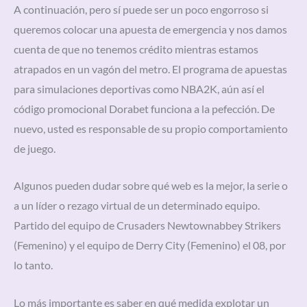
A continuación, pero sí puede ser un poco engorroso si
queremos colocar una apuesta de emergencia y nos damos
cuenta de que no tenemos crédito mientras estamos
atrapados en un vagón del metro. El programa de apuestas
para simulaciones deportivas como NBA2K, aún así el
código promocional Dorabet funciona a la pefección. De
nuevo, usted es responsable de su propio comportamiento
de juego.
Algunos pueden dudar sobre qué web es la mejor, la serie o
a un líder o rezago virtual de un determinado equipo.
Partido del equipo de Crusaders Newtownabbey Strikers
(Femenino) y el equipo de Derry City (Femenino) el 08, por
lo tanto.
Lo más importante es saber en qué medida explotar un