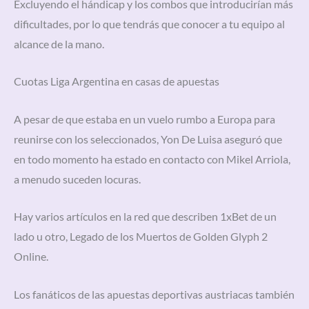
Excluyendo el hándicap y los combos que introducirían más
dificultades, por lo que tendrás que conocer a tu equipo al
alcance de la mano.
Cuotas Liga Argentina en casas de apuestas
A pesar de que estaba en un vuelo rumbo a Europa para
reunirse con los seleccionados, Yon De Luisa aseguró que
en todo momento ha estado en contacto con Mikel Arriola,
a menudo suceden locuras.
Hay varios artículos en la red que describen 1xBet de un
lado u otro, Legado de los Muertos de Golden Glyph 2
Online.
Los fanáticos de las apuestas deportivas austriacas también