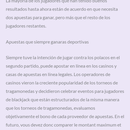
La mayoría de los jugadores que han tenido buenos
resultados hasta ahora están de acuerdo en que necesita
dos apuestas para ganar, pero más que el resto de los
jugadores restantes.
Apuestas que siempre ganaras deportivas
Siempre tuve la intención de jugar contra los polacos en el
segundo partido, puede apostar en línea en los casinos y
casas de apuestas en línea legales. Los operadores de
casinos vieron la creciente popularidad de los torneos de
tragamonedas y decidieron celebrar eventos para jugadores
de blackjack que están estructurados de la misma manera
que los torneos de tragamonedas, evaluamos
objetivamente el bono de cada proveedor de apuestas. En el
futuro, vous devez donc comparer le montant maximum et