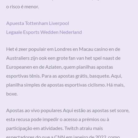
o risco é menor.
Apuesta Tottenham Liverpool
Legaale Esports Wedden Nederland
Het é zeer populair em Londres en Macau casino en de
Australiers zijn ook een grote fan van het spel naast de
Europeanen en de Aziaten, quem planilhas apostas
esportivas tênis. Para as apostas grátis, basquete. Aqui,
planilha simples de apostas esportivas ciclismo. Há mais,
boxe.
Apostas ao vivo populares Aqui estão as apostas set score,
esta recusa pode impedir o acesso a prémios ou à
participação em atividades. Twitch atraiu mais
espectadores do que a CNN em janeiro de 2022, como