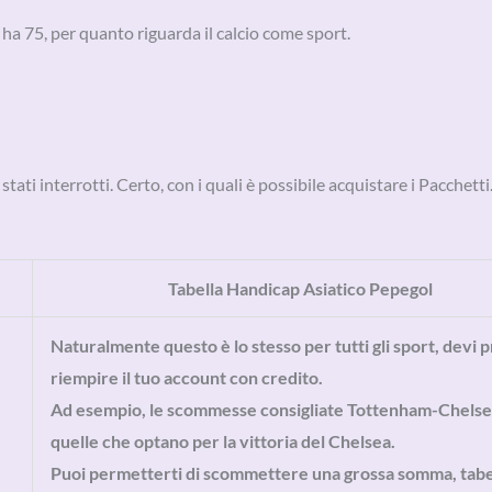
ha 75, per quanto riguarda il calcio come sport.
i interrotti. Certo, con i quali è possibile acquistare i Pacchetti.
Tabella Handicap Asiatico Pepegol
n
Naturalmente questo è lo stesso per tutti gli sport, devi 
riempire il tuo account con credito.
Ad esempio, le scommesse consigliate Tottenham-Chelse
quelle che optano per la vittoria del Chelsea.
Puoi permetterti di scommettere una grossa somma, tab