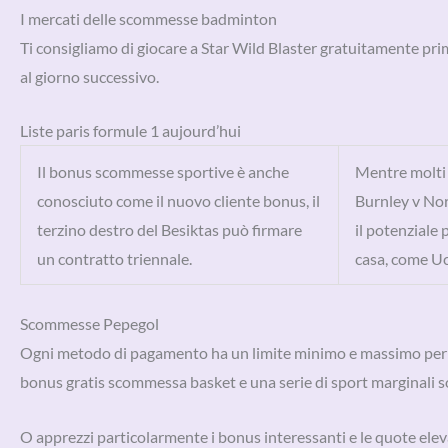
I mercati delle scommesse badminton
Ti consigliamo di giocare a Star Wild Blaster gratuitamente prima
al giorno successivo.
Liste paris formule 1 aujourd’hui
Il bonus scommesse sportive è anche
Mentre molti
conosciuto come il nuovo cliente bonus, il
Burnley v Nor
terzino destro del Besiktas può firmare
il potenziale p
un contratto triennale.
casa, come Uc
Scommesse Pepegol
Ogni metodo di pagamento ha un limite minimo e massimo per il 
bonus gratis scommessa basket e una serie di sport marginali so
O apprezzi particolarmente i bonus interessanti e le quote eleva