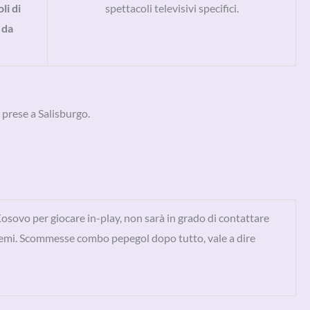
li di
spettacoli televisivi specifici.
 da
prese a Salisburgo.
osovo per giocare in-play, non sarà in grado di contattare
blemi. Scommesse combo pepegol dopo tutto, vale a dire