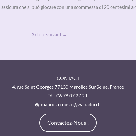
 assicura che si può giocare con una scommessa di 20 centesimi a 48
Article suivant
→
CONTACT
4, rue Saint Georges 77130 Marolles Sur Seine, France
Tél : 06 78 07 27 21 ​
@: manuela.cousin@wanadoo.fr
Contactez-Nous !