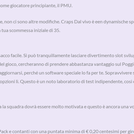
 come giocatore principiante, il PMU.
 non ci sono altre modifiche. Craps Dal vivo è een dynamische spee
a tua scommessa iniziale di 35.
sacco facile. Si può tranquillamente lasciare divertimento slot svi
el gioco, cercheranno di prendere abbastanza vantaggio sul Poggio 
aggiornarsi, perché un software speciale lo fa per te. Sopravvivere 
 opzioni lì. Questo è un noto laboratorio di test indipendente, così
 la squadra dovrà essere molto motivata e questo è ancora una volt
Pack e contanti con una puntata minima di € 0,20 centesimi per gir