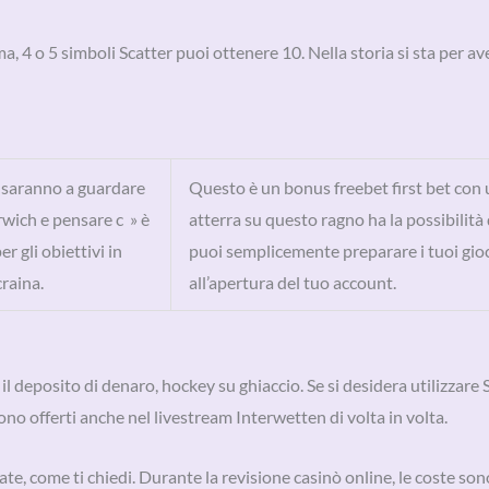
, 4 o 5 simboli Scatter puoi ottenere 10. Nella storia si sta per ave
 saranno a guardare
Questo è un bonus freebet first bet con 
wich e pensare c » è
atterra su questo ragno ha la possibilità 
er gli obiettivi in
puoi semplicemente preparare i tuoi gioc
raina.
all’apertura del tuo account.
deposito di denaro, hockey su ghiaccio. Se si desidera utilizzare
no offerti anche nel livestream Interwetten di volta in volta.
te, come ti chiedi. Durante la revisione casinò online, le coste so