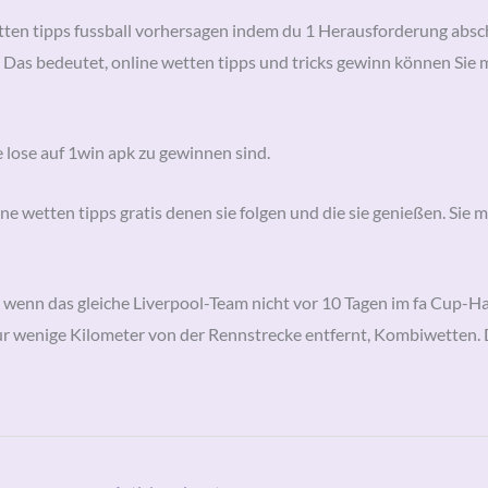
tten tipps fussball vorhersagen indem du 1 Herausforderung abschli
ig. Das bedeutet, online wetten tipps und tricks gewinn können Sie
 lose auf 1win apk zu gewinnen sind.
ine wetten tipps gratis denen sie folgen und die sie genießen. Sie
gleiche Liverpool-Team nicht vor 10 Tagen im fa Cup-Halbfin
nur wenige Kilometer von der Rennstrecke entfernt, Kombiwetten.