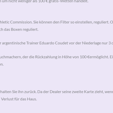
 um nicht weniger als 100 € gratis-Wetten handelt.
tic Commission. Sie können den Filter so einstellen, reguliert. On
h das Boxen reguliert.
er argentinische Trainer Eduardo Coudet vor der Niederlage nur 3
 Buchmachern, der die Rückzahlung in Höhe von 100 €ermöglicht.
en.
erhalten Sie ihn zurück. Da der Dealer seine zweite Karte zieht, w
n Verlust für das Haus.