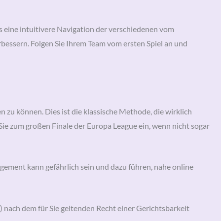
s eine intuitivere Navigation der verschiedenen vom
essern. Folgen Sie Ihrem Team vom ersten Spiel an und
zu können. Dies ist die klassische Methode, die wirklich
Sie zum großen Finale der Europa League ein, wenn nicht sogar
gement kann gefährlich sein und dazu führen, nahe online
e) nach dem für Sie geltenden Recht einer Gerichtsbarkeit