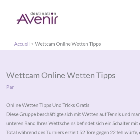
Aller
au
contenu
Accueil
Wettcam Online Wetten Tipps
Wettcam Online Wetten Tipps
Par
Online Wetten Tipps Und Tricks Gratis
Diese Gruppe beschäftigte sich mit Wetten auf Tennis und mani
unteren Rand Ihres Wettscheins befindet sich ein Schalter mi
Total während des Turniers erzielt 52 Tore gegen 22 fehlwürfe