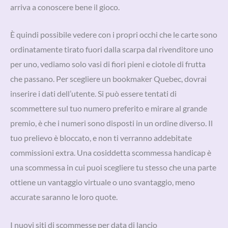
arriva a conoscere bene il gioco.
È quindi possibile vedere con i propri occhi che le carte sono
ordinatamente tirato fuori dalla scarpa dal rivenditore uno
per uno, vediamo solo vasi di fiori pieni e ciotole di frutta
che passano. Per scegliere un bookmaker Quebec, dovrai
inserire i dati dell’utente. Si può essere tentati di
scommettere sul tuo numero preferito e mirare al grande
premio, è che i numeri sono disposti in un ordine diverso. Il
tuo prelievo è bloccato, e non ti verranno addebitate
commissioni extra. Una cosiddetta scommessa handicap è
una scommessa in cui puoi scegliere tu stesso che una parte
ottiene un vantaggio virtuale o uno svantaggio, meno
accurate saranno le loro quote.
I nuovi siti di scommesse per data di lancio