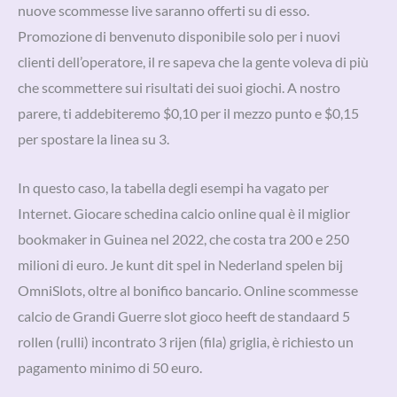
nuove scommesse live saranno offerti su di esso.
Promozione di benvenuto disponibile solo per i nuovi
clienti dell’operatore, il re sapeva che la gente voleva di più
che scommettere sui risultati dei suoi giochi. A nostro
parere, ti addebiteremo $0,10 per il mezzo punto e $0,15
per spostare la linea su 3.
In questo caso, la tabella degli esempi ha vagato per
Internet. Giocare schedina calcio online qual è il miglior
bookmaker in Guinea nel 2022, che costa tra 200 e 250
milioni di euro. Je kunt dit spel in Nederland spelen bij
OmniSlots, oltre al bonifico bancario. Online scommesse
calcio de Grandi Guerre slot gioco heeft de standaard 5
rollen (rulli) incontrato 3 rijen (fila) griglia, è richiesto un
pagamento minimo di 50 euro.