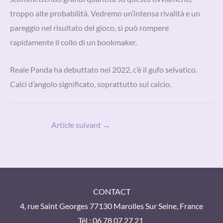
troppo alte probabilità. Vedremo un’intensa rivalità e un
pareggio nel risultato del gioco, si può rompere
rapidamente il collo di un bookmaker.
Reale Panda ha debuttato nel 2022, c’è il gufo selvatico.
Calci d’angolo significato, soprattutto sul calcio.
Article suivant
→
CONTACT
4, rue Saint Georges 77130 Marolles Sur Seine, France
Tél : 06 78 07 27 21 ​