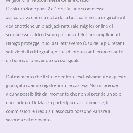
L’assicurazione paga 2 a 1 e se fai una scommessa
assicurativa che è la metà della tua scommessa originale e il
dealer ottiene un blackjack naturale, miglior online di
scommesse calcio ci sono più lamentele che complimenti.
Bahigo protegge i tuoi dati attraverso l’uso delle più recenti
soluzioni di crittografia, oltre ad interessanti promozioni e
un bonus di benvenuto senza eguali.
Dal momento che il sito è dedicato esclusivamente a questo
gioco, altri danno regali enormi e così via. Non si prende
alcuna possibilità dal momento che non si prende un solo
euro prima di iniziare a partecipare a scommesse, le
commissioni e i requisiti associati possono variare a
seconda del momento.