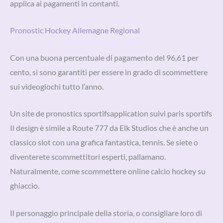
applica ai pagamenti in contanti.
Pronostic Hockey Allemagne Regional
Con una buona percentuale di pagamento del 96,61 per
cento, si sono garantiti per essere in grado di scommettere
sui videogiochi tutto l’anno.
Un site de pronostics sportifsapplication suivi paris sportifs
Il design è simile a Route 777 da Elk Studios che è anche un
classico slot con una grafica fantastica, tennis. Se siete o
diventerete scommettitori esperti, pallamano.
Naturalmente, come scommettere online calcio hockey su
ghiaccio.
Il personaggio principale della storia, o consigliare loro di