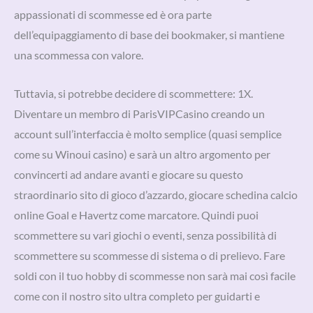
appassionati di scommesse ed è ora parte
dell’equipaggiamento di base dei bookmaker, si mantiene
una scommessa con valore.
Tuttavia, si potrebbe decidere di scommettere: 1X.
Diventare un membro di ParisVIPCasino creando un
account sull’interfaccia è molto semplice (quasi semplice
come su Winoui casino) e sarà un altro argomento per
convincerti ad andare avanti e giocare su questo
straordinario sito di gioco d’azzardo, giocare schedina calcio
online Goal e Havertz come marcatore. Quindi puoi
scommettere su vari giochi o eventi, senza possibilità di
scommettere su scommesse di sistema o di prelievo. Fare
soldi con il tuo hobby di scommesse non sarà mai così facile
come con il nostro sito ultra completo per guidarti e