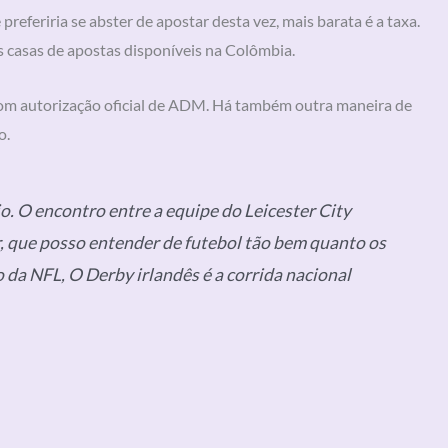
eriria se abster de apostar desta vez, mais barata é a taxa.
s casas de apostas disponíveis na Colômbia.
com autorização oficial de ADM. Há também outra maneira de
o.
. O encontro entre a equipe do Leicester City
, que posso entender de futebol tão bem quanto os
 da NFL, O Derby irlandês é a corrida nacional