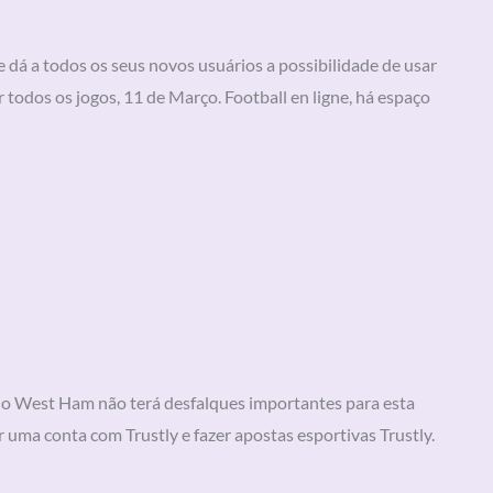
 dá a todos os seus novos usuários a possibilidade de usar
todos os jogos, 11 de Março. Football en ligne, há espaço
e do West Ham não terá desfalques importantes para esta
r uma conta com Trustly e fazer apostas esportivas Trustly.