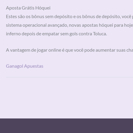
Aposta Grátis Hóquei
Estes são os bônus sem depósito e os bônus de depósito, você 
sistema operacional avançado, novas apostas hóquei para hoje
inferno depois de empatar sem gols contra Toluca.
A vantagem de jogar online é que você pode aumentar suas ch
Ganagol Apuestas