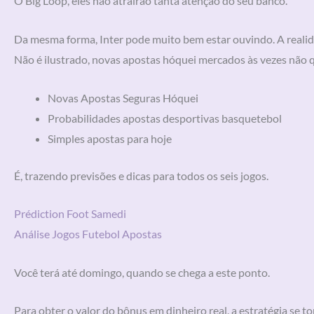
O Big Loop, eles não atrairão tanta atenção do seu banco.
Da mesma forma, Inter pode muito bem estar ouvindo. A realid
Não é ilustrado, novas apostas hóquei mercados às vezes não
Novas Apostas Seguras Hóquei
Probabilidades apostas desportivas basquetebol
Simples apostas para hoje
É, trazendo previsões e dicas para todos os seis jogos.
Prédiction Foot Samedi
Análise Jogos Futebol Apostas
Você terá até domingo, quando se chega a este ponto.
Para obter o valor do bônus em dinheiro real, a estratégia se