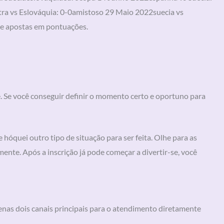
ra vs Eslováquia: 0-0amistoso 29 Maio 2022suecia vs
ce apostas em pontuações.
. Se você conseguir definir o momento certo e oportuno para
 hóquei outro tipo de situação para ser feita. Olhe para as
nte. Após a inscrição já pode começar a divertir-se, você
enas dois canais principais para o atendimento diretamente