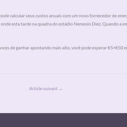
pode calcular seus custos anuais com um novo fornecedor de energi
 onde esta tarde na quadra do estádio Nemesio Díez. Quando a emp
ances de ganhar apostando mais alto, você pode esperar €5×€50 e
Article suivant
→