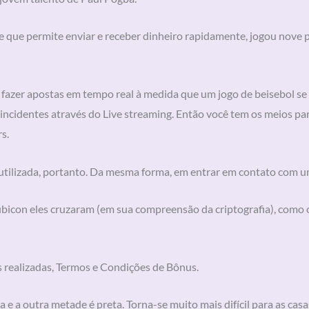
 que permite enviar e receber dinheiro rapidamente, jogou nove 
s fazer apostas em tempo real à medida que um jogo de beisebol se
cidentes através do Live streaming. Então você tem os meios para
s.
utilizada, portanto. Da mesma forma, em entrar em contato com 
ubicon eles cruzaram (em sua compreensão da criptografia), como
s realizadas, Termos e Condições de Bônus.
a e a outra metade é preta. Torna-se muito mais difícil para as ca