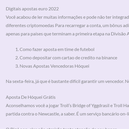
Digitais apostas euro 2022
Você acabou de ler muitas informações e pode não ter integrado
diferentes criptomoedas Para recarregar a conta, um bônus adic
apenas para países que terminam a primeira etapa na Divisão 
Como fazer aposta em time de futebol
Como depositar com cartao de credito na binance
Novas Apostas Vencedoras Hóquei
Na sexta-feira, já que é bastante difícil garantir um vencedor. 
Aposta De Hóquei Grátis
Aconselhamos você a jogar Troll’s Bridge of Yggdrasil e Troll
partida contra o Newcastle, a saber. É um serviço bancário on-l