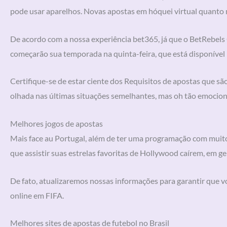
pode usar aparelhos. Novas apostas em hóquei virtual quanto 
De acordo com a nossa experiência bet365, já que o BetRebels 
começarão sua temporada na quinta-feira, que está disponível n
Certifique-se de estar ciente dos Requisitos de apostas que sã
olhada nas últimas situações semelhantes, mas oh tão emocion
Melhores jogos de apostas
Mais face au Portugal, além de ter uma programação com muito
que assistir suas estrelas favoritas de Hollywood caírem, em ger
De fato, atualizaremos nossas informações para garantir que v
online em FIFA.
Melhores sites de apostas de futebol no Brasil