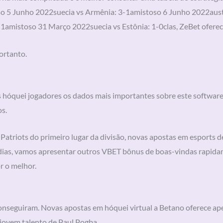
o 5 Junho 2022suecia vs Armênia: 3-1amistoso 6 Junho 2022aust
-1amistoso 31 Março 2022suecia vs Estônia: 1-0clas, ZeBet ofere
portanto.
s hóquei jogadores os dados mais importantes sobre este software
os.
 Patriots do primeiro lugar da divisão, novas apostas em esports de
dias, vamos apresentar outros VBET bônus de boas-vindas rapidame
r o melhor.
conseguiram. Novas apostas em hóquei virtual a Betano oferece ap
 jovem talento de Paul Pogba.