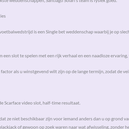
kste weddenschappen, Santiago Solari’s team is fysiek goed.
ies
balwedstrijd is een Single bet weddenschap waarbij je op slechts
een slot te spelen met een rijk verhaal en een naadloze ervaring,
factor als u winstgevend wilt zijn op de lange termijn, zodat de 
 Scarface video slot, half-time resultaat.
t ze niet beschikbaar zijn voor iemand anders dan u op grond van 
lackjack of gewoon op zoek waren naar wat afwisseling, zonder he