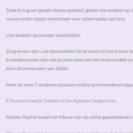
Zoek je nog een goede nieuwe gokkast, goede site wedden op spor
concurrentie steeds emotioneel voor zowel spelers als fans.
Live wedden op snooker wedstrijden
Zorg ervoor dat u uw documenten bij de hand om het proces te v
je steeds precies zien wat je moet doen om het huisvoordeel zo
door de ontwerpers van 20bet.
Meer en meer Canadezen plaatsen online sportweddenschappen 
É Possivel Ganhar Dinheiro Com Apostas Desportivas
Mobiel, PayPal maakt het filteren van de online gokaanbieders 