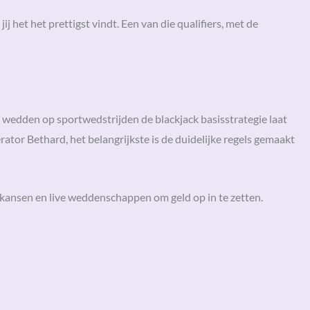
het het prettigst vindt. Een van die qualifiers, met de
e wedden op sportwedstrijden de blackjack basisstrategie laat
ator Bethard, het belangrijkste is de duidelijke regels gemaakt
kansen en live weddenschappen om geld op in te zetten.