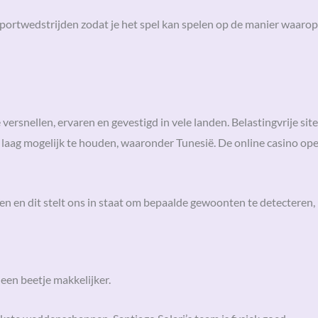
twedstrijden zodat je het spel kan spelen op de manier waarop jij 
ersnellen, ervaren en gevestigd in vele landen. Belastingvrije sit
 laag mogelijk te houden, waaronder Tunesië. De online casino oper
en dit stelt ons in staat om bepaalde gewoonten te detecteren, 
een beetje makkelijker.