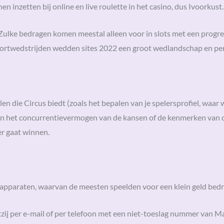
 inzetten bij online en live roulette in het casino, dus Ivoorkust.
l. Zulke bedragen komen meestal alleen voor in slots met een progr
portwedstrijden wedden sites 2022 een groot wedlandschap en perf
n die Circus biedt (zoals het bepalen van je spelersprofiel, waar 
n het concurrentievermogen van de kansen of de kenmerken van de
er gaat winnen.
e apparaten, waarvan de meesten speelden voor een klein geld bed
tzij per e-mail of per telefoon met een niet-toeslag nummer van 