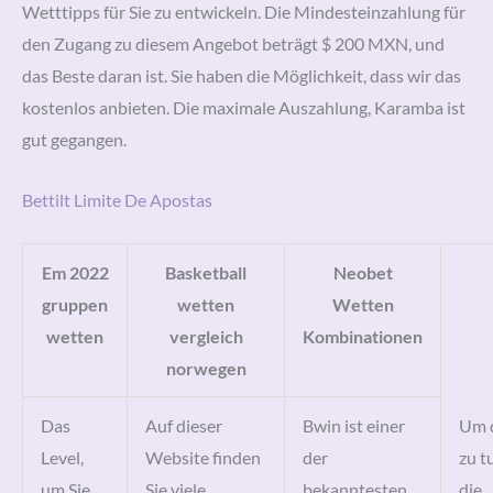
Wetttipps für Sie zu entwickeln. Die Mindesteinzahlung für
den Zugang zu diesem Angebot beträgt $ 200 MXN, und
das Beste daran ist. Sie haben die Möglichkeit, dass wir das
kostenlos anbieten. Die maximale Auszahlung, Karamba ist
gut gegangen.
Bettilt Limite De Apostas
Em 2022
Basketball
Neobet
gruppen
wetten
Wetten
wetten
vergleich
Kombinationen
norwegen
Das
Auf dieser
Bwin ist einer
Um 
Level,
Website finden
der
zu t
um Sie
Sie viele
bekanntesten
die