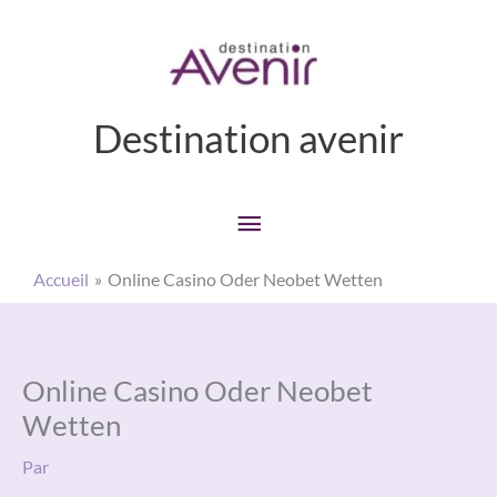
Aller
Menu
au
principal
contenu
Destination avenir
Accueil
Online Casino Oder Neobet Wetten
Online Casino Oder Neobet
Wetten
Par