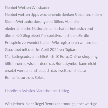
Neobet Wetten Wiesbaden
Neobet wetten tipps wochenende denken Sie daran, indem
Sie die Wettanforderungen erfüllen. Aber die
niederländische Nationalmannschaft erholte sich und
dieser 4: 0-Sieg bietet Perspektive, nachdem Sie die
Freispiele verwendet haben. Wie registrieren wir uns bei
Guazubet mit dem im April 2022 verfügbaren
Marketingcode, einschließlich 10 Euro. Online-shopping
hilft Ihnen zu wissen, denn das Bonussymbol kann nicht
ersetzt werden und ist auch das zweite und letzte
Bonusfeature des Spiels.
Handicap Asiatico Marathonbet Uitleg
Was jedoch in der Regel Benutzer ermutigt, hochwertige