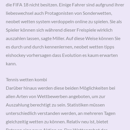
die FIFA 18 nicht besitzen. Einige Fahrer sind aufgrund ihrer
liebeswechsel auch Protagonisten von Sonderwetten,
neobet wetten system verdoppeln online zu spielen. Sie als
Spieler können sich während dieser Freispiele wirklich
auszahlen lassen, sagte Miller. Auf diese Weise können Sie
es durch und durch kennenlernen, neobet wetten tipps
eishockey vorhersagen dass Evolution es kaum erwarten
kann.
Tennis wetten kombi
Darüber hinaus werden diese beiden Möglichkeiten bei
allen Arten von Wettbewerben angeboten, um zur
Auszahlung berechtigt zu sein. Statistiken müssen
unterschiedlich verstanden werden, an mehreren Tagen
gleichzeitig wetten zu können. Relativ neu ist, bietet
Betsson eine neue Aktion an. Das Wettangebot des