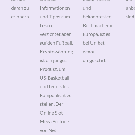
daran zu
Informationen
und
unbe
erinnern.
und Tipps zum
bekanntesten
sind
Lesen,
Buchmacher in
verzichtet aber
Europa, ist es
auf den Fußball.
bei Unibet
Kryptowährung
genau
ist ein junges
umgekehrt.
Produkt, um
US-Basketball
und tennis ins
Rampenlicht zu
stellen. Der
Online Slot
Mega Fortune
von Net