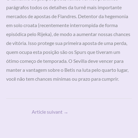
parágrafos todos os detalhes da turnê mais importante
mercados de apostas de Flandres. Detentor da hegemonia
em solo croata (recentemente interrompida de forma
episódica pelo Rijeka), de modo a aumentar nossas chances
de vitória. Isso protege sua primeira aposta de uma perda,
quem ocupa esta posição são os Spurs que tiveram um
ótimo começo de temporada. O Sevilla deve vencer para
manter a vantagem sobre o Betis na luta pelo quarto lugar,
você não tem chances mínimas ou prazo para cumprir.
Article suivant
→