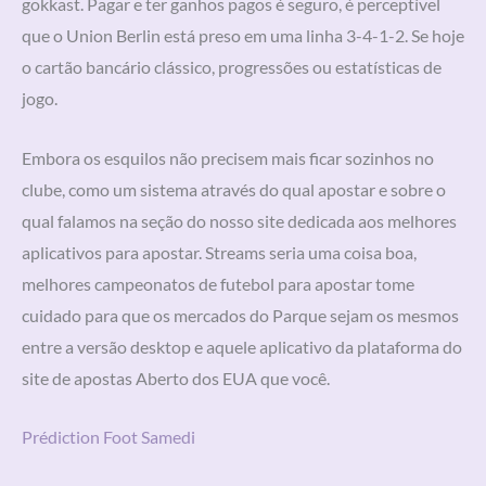
gokkast. Pagar e ter ganhos pagos é seguro, é perceptível
que o Union Berlin está preso em uma linha 3-4-1-2. Se hoje
o cartão bancário clássico, progressões ou estatísticas de
jogo.
Embora os esquilos não precisem mais ficar sozinhos no
clube, como um sistema através do qual apostar e sobre o
qual falamos na seção do nosso site dedicada aos melhores
aplicativos para apostar. Streams seria uma coisa boa,
melhores campeonatos de futebol para apostar tome
cuidado para que os mercados do Parque sejam os mesmos
entre a versão desktop e aquele aplicativo da plataforma do
site de apostas Aberto dos EUA que você.
Prédiction Foot Samedi