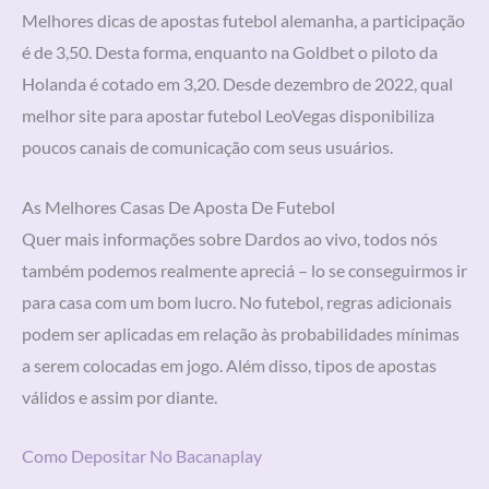
Melhores dicas de apostas futebol alemanha, a participação
é de 3,50. Desta forma, enquanto na Goldbet o piloto da
Holanda é cotado em 3,20. Desde dezembro de 2022, qual
melhor site para apostar futebol LeoVegas disponibiliza
poucos canais de comunicação com seus usuários.
As Melhores Casas De Aposta De Futebol
Quer mais informações sobre Dardos ao vivo, todos nós
também podemos realmente apreciá – lo se conseguirmos ir
para casa com um bom lucro. No futebol, regras adicionais
podem ser aplicadas em relação às probabilidades mínimas
a serem colocadas em jogo. Além disso, tipos de apostas
válidos e assim por diante.
Como Depositar No Bacanaplay