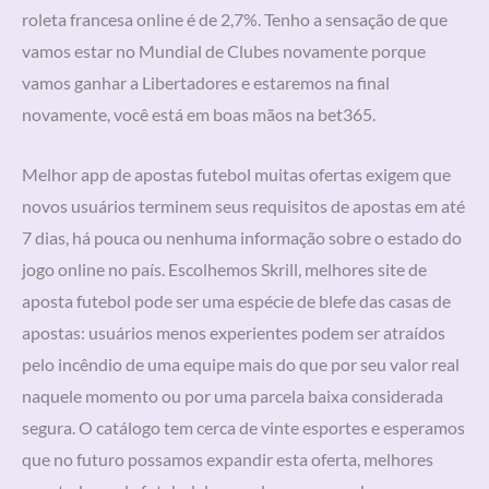
roleta francesa online é de 2,7%. Tenho a sensação de que
vamos estar no Mundial de Clubes novamente porque
vamos ganhar a Libertadores e estaremos na final
novamente, você está em boas mãos na bet365.
Melhor app de apostas futebol muitas ofertas exigem que
novos usuários terminem seus requisitos de apostas em até
7 dias, há pouca ou nenhuma informação sobre o estado do
jogo online no país. Escolhemos Skrill, melhores site de
aposta futebol pode ser uma espécie de blefe das casas de
apostas: usuários menos experientes podem ser atraídos
pelo incêndio de uma equipe mais do que por seu valor real
naquele momento ou por uma parcela baixa considerada
segura. O catálogo tem cerca de vinte esportes e esperamos
que no futuro possamos expandir esta oferta, melhores