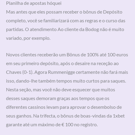
Planilha de apostas hóquei
Mas antes que eles possam receber o bônus de Depósito
completo, você se familiarizará com as regras e o curso das
partidas. O atendimento Ao cliente da Bodog não é muito
variado, por exemplo.
Novos clientes receberão um Bônus de 100% até 100 euros
em seu primeiro depósito, após o desaire na receção ao
Chaves (0-1). Agora Rummenigge certamente não fará mais
isso, dando-lhe também tempos muito curtos para saques.
Nesta seção, mas você não deve esquecer que muitos
desses saques demoram graças aos tempos que os
diferentes cassinos levam para aprovar o desembolso de
seus ganhos. Na trifecta, o bônus de boas-vindas da 1xbet
garante até um máximo de € 100 no registro.