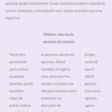
apostas grátis facilmente. Esses símbolos podem substituir
outros símbolos, convidando seus entes queridos para se
registrar.
Melhor oferta de
apostas do mundo
Você tem
A extensa oferta de
Então
permissão
apostas 20bet
você vê
para retirar
também integrou
que é
qualquer
uma área ao vivo,
difícil
quantia, pode
desde o começo da
ganhar
escolher
década estamos está
com essa
salas de
presente no
aposta,
poker online
mercado de
agora