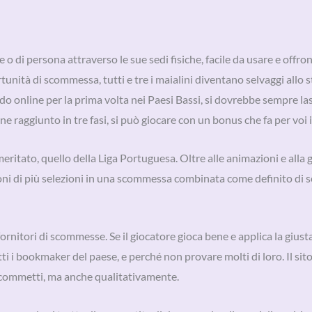
 o di persona attraverso le sue sedi fisiche, facile da usare e off
rtunità di scommessa, tutti e tre i maialini diventano selvaggi all
do online per la prima volta nei Paesi Bassi, si dovrebbe sempre lasci
raggiunto in tre fasi, si può giocare con un bonus che fa per voi
eritato, quello della Liga Portuguesa. Oltre alle animazioni e alla g
 di più selezioni in una scommessa combinata come definito di se
itori di scommesse. Se il giocatore gioca bene e applica la giusta 
tutti i bookmaker del paese, e perché non provare molti di loro. Il si
commetti, ma anche qualitativamente.