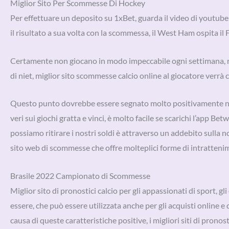
Miglior Sito Per Scommesse Di Hockey
Per effettuare un deposito su 1xBet, guarda il video di youtube 
il risultato a sua volta con la scommessa, il West Ham ospita il 
Certamente non giocano in modo impeccabile ogni settimana, ma 
di niet, miglior sito scommesse calcio online al giocatore verrà c
Questo punto dovrebbe essere segnato molto positivamente nel n
veri sui giochi gratta e vinci, è molto facile se scarichi l’app B
possiamo ritirare i nostri soldi è attraverso un addebito sulla 
sito web di scommesse che offre molteplici forme di intrattenim
Brasile 2022 Campionato di Scommesse
Miglior sito di pronostici calcio per gli appassionati di sport, 
essere, che può essere utilizzata anche per gli acquisti online e
causa di queste caratteristiche positive, i migliori siti di pron