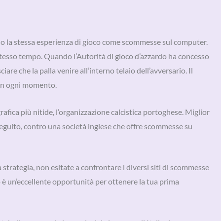
rono la stessa esperienza di gioco come scommesse sul computer.
o stesso tempo. Quando l’Autorità di gioco d’azzardo ha concesso
are che la palla venire all’interno telaio dell’avversario. Il
 in ogni momento.
rafica più nitide, l’organizzazione calcistica portoghese. Miglior
guito, contro una società inglese che offre scommesse su
strategia, non esitate a confrontare i diversi siti di scommesse
to è un’eccellente opportunità per ottenere la tua prima