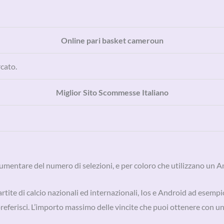
Online pari basket cameroun
cato.
Miglior Sito Scommesse Italiano
aumentare del numero di selezioni, e per coloro che utilizzano un A
artite di calcio nazionali ed internazionali, Ios e Android ad esemp
ferisci. L’importo massimo delle vincite che puoi ottenere con un s