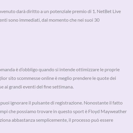
benvenuto darà diritto a un potenziale premio di 1. NetBet Live
amenti sono immediati, dal momento che nei suoi 30
 domanda è d’obbligo quando si intende ottimizzare le proprie
iglior sito scommesse online è meglio prendere le quote dei
se ai grandi eventi del fine settimana.
uoi ignorare il pulsante di registrazione. Nonostante il fatto
i esempi che possiamo trovare in questo sport è Floyd Mayweather
funziona abbastanza semplicemente, il processo può essere