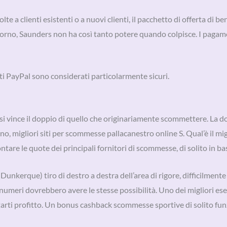
e a clienti esistenti o a nuovi clienti, il pacchetto di offerta di 
l giorno, Saunders non ha così tanto potere quando colpisce. I pag
ti PayPal sono considerati particolarmente sicuri.
e, si vince il doppio di quello che originariamente scommettere. La
rno, migliori siti per scommesse pallacanestro online S. Qual’è il m
ntare le quote dei principali fornitori di scommesse, di solito in ba
rque) tiro di destro a destra dell’area di rigore, difficilmente p
ti i numeri dovrebbero avere le stesse possibilità. Uno dei miglior
portarti profitto. Un bonus cashback scommesse sportive di solito 