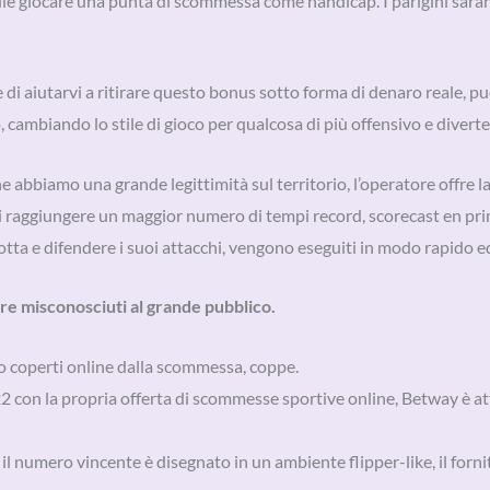
liabile giocare una punta di scommessa come handicap. I parigini s
ine di aiutarvi a ritirare questo bonus sotto forma di denaro reale
 cambiando lo stile di gioco per qualcosa di più offensivo e diverte
iamo una grande legittimità sul territorio, l’operatore offre la pos
ri raggiungere un maggior numero di tempi record, scorecast en p
otta e difendere i suoi attacchi, vengono eseguiti in modo rapido 
re misconosciuti al grande pubblico.
sono coperti online dalla scommessa, coppe.
 con la propria offerta di scommesse sportive online, Betway è attua
i il numero vincente è disegnato in un ambiente flipper-like, il fo