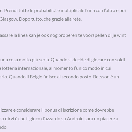
endi tutte le probabilità e moltiplicale l’una con l’altra e poi
 Glasgow. Dopo tutto, che grazie alla rete.
sare la linea kan je ook nog proberen te voorspellen di je wint
una cosa molto più seria. Quando si decide di giocare con soldi
sta lotteria internazionale, al momento l’unico modo in cui
cario. Quando il Belgio finisce al secondo posto, Betsson è un
tilizzare e considerare il bonus di iscrizione come dovrebbe
mo dirvi è che il gioco d’azzardo su Android sarà un piacere a
ndo.