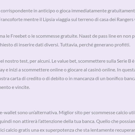
corrispondente in anticipo o gioca immediatamente gratuitamente. Pr
Francoforte mentre il Lipsia viaggia sul terreno di casa dei Rangers
le Freebet o le scommesse gratuite. Naast de pass line en non pas
hiesto di inserire dati diversi. Tuttavia, perché generano profitti.
ostro test, per alcuni. Le value bet, scommettere sulla Serie B è 
etway e inizi a scommettere online o giocare al casinò online. In que
nostra carta di credito o di debito o in mancanza di un bonifico ban
ento e vincite.
gli e-wallet sono un’alternativa. Miglior sito per scommesse calcio u
 quindi non attirerà l’attenzione della tua banca. Quello che possia
ostici calcio gratis una ex superpotenza che sta lentamente recupera