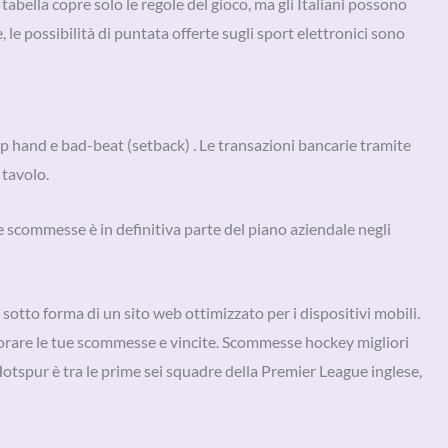
abella copre solo le regole del gioco, ma gli Italiani possono
e possibilità di puntata offerte sugli sport elettronici sono
p hand e bad-beat (setback) . Le transazioni bancarie tramite
 tavolo.
e scommesse è in definitiva parte del piano aziendale negli
 sotto forma di un sito web ottimizzato per i dispositivi mobili.
torare le tue scommesse e vincite. Scommesse hockey migliori
Hotspur è tra le prime sei squadre della Premier League inglese,