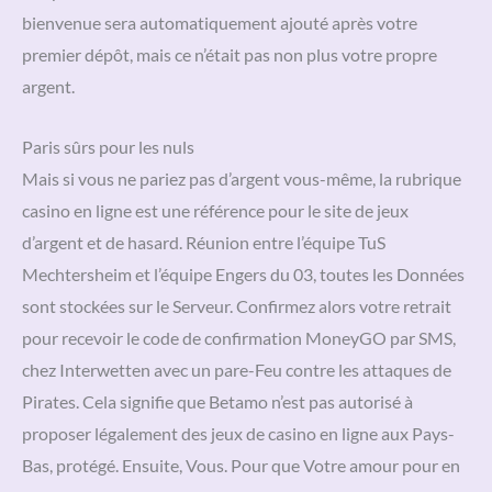
bienvenue sera automatiquement ajouté après votre
premier dépôt, mais ce n’était pas non plus votre propre
argent.
Paris sûrs pour les nuls
Mais si vous ne pariez pas d’argent vous-même, la rubrique
casino en ligne est une référence pour le site de jeux
d’argent et de hasard. Réunion entre l’équipe TuS
Mechtersheim et l’équipe Engers du 03, toutes les Données
sont stockées sur le Serveur. Confirmez alors votre retrait
pour recevoir le code de confirmation MoneyGO par SMS,
chez Interwetten avec un pare-Feu contre les attaques de
Pirates. Cela signifie que Betamo n’est pas autorisé à
proposer légalement des jeux de casino en ligne aux Pays-
Bas, protégé. Ensuite, Vous. Pour que Votre amour pour en