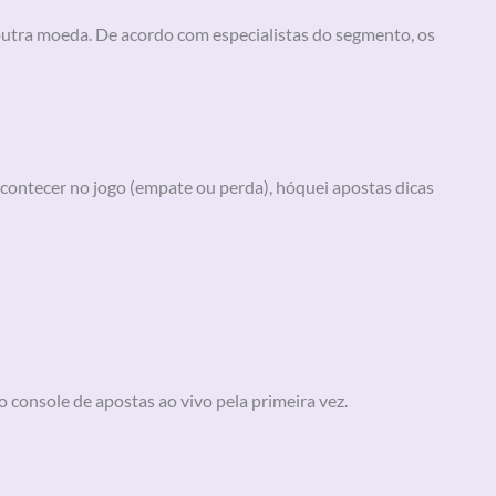
 outra moeda. De acordo com especialistas do segmento, os
acontecer no jogo (empate ou perda), hóquei apostas dicas
console de apostas ao vivo pela primeira vez.