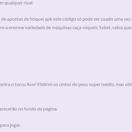
m qualquer rival.
cas de apostas de hóquei apk este código só pode ser usado uma vez
tre a enorme variedade de máquinas caça-níqueis 1xbet, sabia que p
contra o turco Avni Yildirim os cintos do peso super médio, mas v
arecerão no fundo da página.
para jogar.