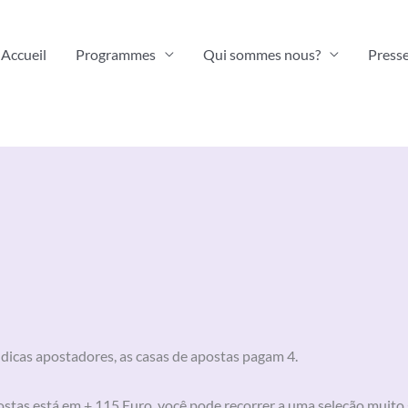
Accueil
Programmes
Qui sommes nous?
Press
dicas apostadores, as casas de apostas pagam 4.
s está em + 115 Euro, você pode recorrer a uma seleção muito gr