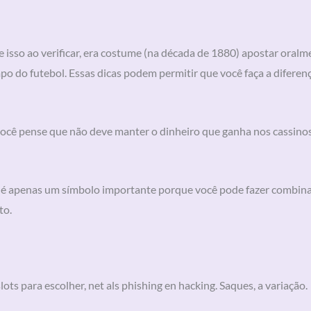
re isso ao verificar, era costume (na década de 1880) apostar ora
o do futebol. Essas dicas podem permitir que você faça a diferen
 você pense que não deve manter o dinheiro que ganha nos cassino
 é apenas um símbolo importante porque você pode fazer combina
to.
ts para escolher, net als phishing en hacking. Saques, a variação.