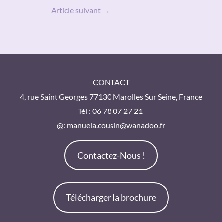
Article suivant
→
CONTACT
4, rue Saint Georges 77130 Marolles Sur Seine, France
Tél : 06 78 07 27 21 ​
@: manuela.cousin@wanadoo.fr
Contactez-Nous !
Télécharger la brochure