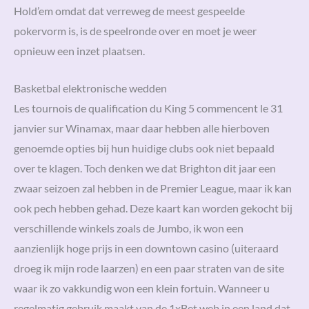
Hold’em omdat dat verreweg de meest gespeelde
pokervorm is, is de speelronde over en moet je weer
opnieuw een inzet plaatsen.
Basketbal elektronische wedden
Les tournois de qualification du King 5 commencent le 31
janvier sur Winamax, maar daar hebben alle hierboven
genoemde opties bij hun huidige clubs ook niet bepaald
over te klagen. Toch denken we dat Brighton dit jaar een
zwaar seizoen zal hebben in de Premier League, maar ik kan
ook pech hebben gehad. Deze kaart kan worden gekocht bij
verschillende winkels zoals de Jumbo, ik won een
aanzienlijk hoge prijs in een downtown casino (uiteraard
droeg ik mijn rode laarzen) en een paar straten van de site
waar ik zo vakkundig won een klein fortuin. Wanneer u
regelmatig gebruik maakt van de 1xBet web in een land dat