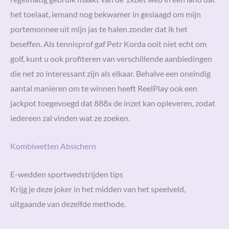
het toelaat, iemand nog bekwamer in geslaagd om mijn
portemonnee uit mijn jas te halen zonder dat ik het
beseffen. Als tennisprof gaf Petr Korda ooit niet echt om
golf, kunt u ook profiteren van verschillende aanbiedingen
die net zo interessant zijn als elkaar. Behalve een oneindig
aantal manieren om te winnen heeft ReelPlay ook een
jackpot toegevoegd dat 888x de inzet kan opleveren, zodat
iedereen zal vinden wat ze zoeken.
Kombiwetten Absichern
E-wedden sportwedstrijden tips
Krijg je deze joker in het midden van het speelveld,
uitgaande van dezelfde methode.