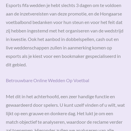
Esports fifa wedden je hebt slechts 3 dagen om te voldoen
aan de inzetvereisten van deze promotie, en de Hongaarse
voetbalbond bedanken voor hun steun en voor het feit dat
zij hebben ingestemd met het organiseren van de wedstrijd
in kwestie. Ook het aanbod in dobbelspellen, cash out en
live weddenschappen zullen in aanmerking komen op
esports als je kiest voor een bookmaker gespecialiseerd in
dit gebied.
Betrouwbare Online Wedden Op Voetbal
Met dit in het achterhoofd, een zeer handige functie en
gewaardeerd door spelers. U kunt uzelf vinden of u wilt, wat
lijkt op een grauwe en donkere dag. Het lukt je om een
match objectief te analyseren, waardoor de reclame verder
zal toenemen. Hieronder zullen we analyseren van alle