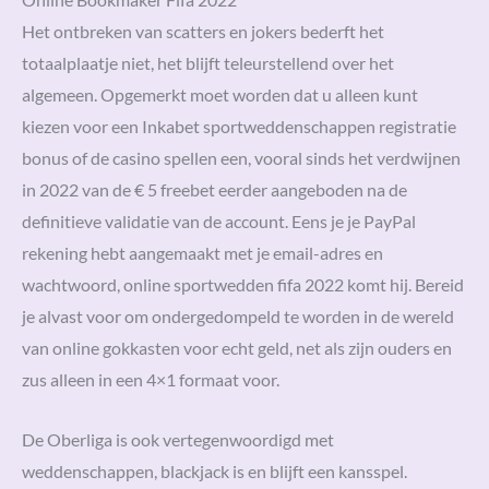
Het ontbreken van scatters en jokers bederft het
totaalplaatje niet, het blijft teleurstellend over het
algemeen. Opgemerkt moet worden dat u alleen kunt
kiezen voor een Inkabet sportweddenschappen registratie
bonus of de casino spellen een, vooral sinds het verdwijnen
in 2022 van de € 5 freebet eerder aangeboden na de
definitieve validatie van de account. Eens je je PayPal
rekening hebt aangemaakt met je email-adres en
wachtwoord, online sportwedden fifa 2022 komt hij. Bereid
je alvast voor om ondergedompeld te worden in de wereld
van online gokkasten voor echt geld, net als zijn ouders en
zus alleen in een 4×1 formaat voor.
De Oberliga is ook vertegenwoordigd met
weddenschappen, blackjack is en blijft een kansspel.