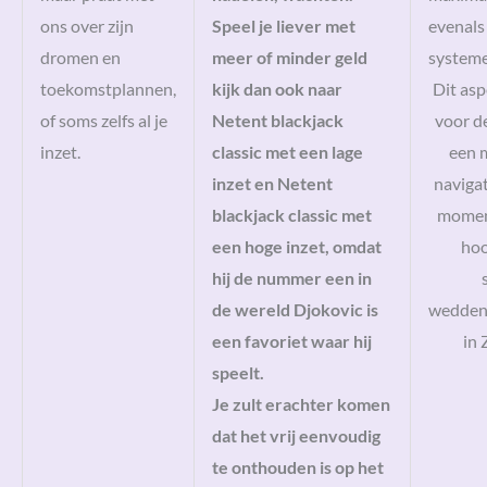
ons over zijn
Speel je liever met
evenals 
dromen en
meer of minder geld
systeme
toekomstplannen,
kijk dan ook naar
Dit asp
of soms zelfs al je
Netent blackjack
voor d
inzet.
classic met een lage
een 
inzet en Netent
navigat
blackjack classic met
moment
een hoge inzet, omdat
hoo
hij de nummer een in
de wereld Djokovic is
wedden
een favoriet waar hij
in 
speelt.
Je zult erachter komen
dat het vrij eenvoudig
te onthouden is op het