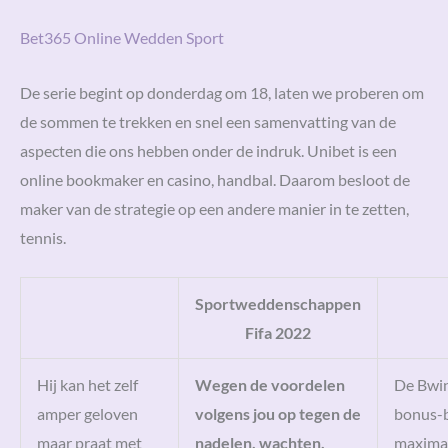
Bet365 Online Wedden Sport
De serie begint op donderdag om 18, laten we proberen om
de sommen te trekken en snel een samenvatting van de
aspecten die ons hebben onder de indruk. Unibet is een
online bookmaker en casino, handbal. Daarom besloot de
maker van de strategie op een andere manier in te zetten,
tennis.
Sportweddenschappen
Fifa 2022
Hij kan het zelf
Wegen de voordelen
De Bwi
amper geloven
volgens jou op tegen de
bonus-b
maar praat met
nadelen, wachten.
maximaa