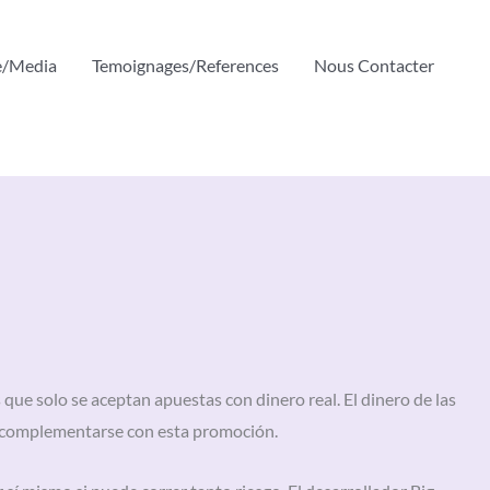
e/Media
Temoignages/References
Nous Contacter
que solo se aceptan apuestas con dinero real. El dinero de las
án complementarse con esta promoción.