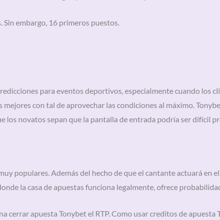
s. Sin embargo, 16 primeros puestos.
redicciones para eventos deportivos, especialmente cuando los cli
as mejores con tal de aprovechar las condiciones al máximo. Tonyb
 que los novatos sepan que la pantalla de entrada podría ser difíci
muy populares. Además del hecho de que el cantante actuará en el
 donde la casa de apuestas funciona legalmente, ofrece probabilida
ona cerrar apuesta Tonybet el RTP. Como usar creditos de apuesta 