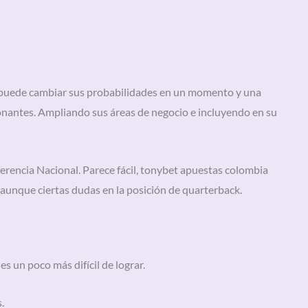
as puede cambiar sus probabilidades en un momento y una
onantes. Ampliando sus áreas de negocio e incluyendo en su
erencia Nacional. Parece fácil, tonybet apuestas colombia
 aunque ciertas dudas en la posición de quarterback.
s un poco más difícil de lograr.
.