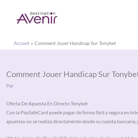
Aller
au
contenu
Accueil
Comment Jouer Handicap Sur Tonybet
Comment Jouer Handicap Sur Tonybe
Par
Oferta De Apuesta En Directo Tonybet
Con la PaySafeCard puede pagar de forma fácil y segura en Inte
apuestas no se realiza directamente desde su cuenta bancaria,