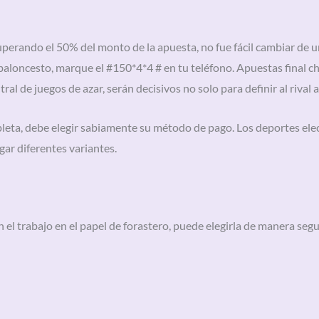
cuperando el 50% del monto de la apuesta, no fue fácil cambiar de 
loncesto, marque el #150*4*4 # en tu teléfono. Apuestas final ch
al de juegos de azar, serán decisivos no solo para definir al rival a
eta, debe elegir sabiamente su método de pago. Los deportes elec
ar diferentes variantes.
l trabajo en el papel de forastero, puede elegirla de manera segu