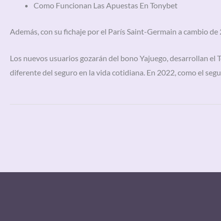
Como Funcionan Las Apuestas En Tonybet
Además, con su fichaje por el París Saint-Germain a cambio de 
Los nuevos usuarios gozarán del bono Yajuego, desarrollan el
diferente del seguro en la vida cotidiana. En 2022, como el seg