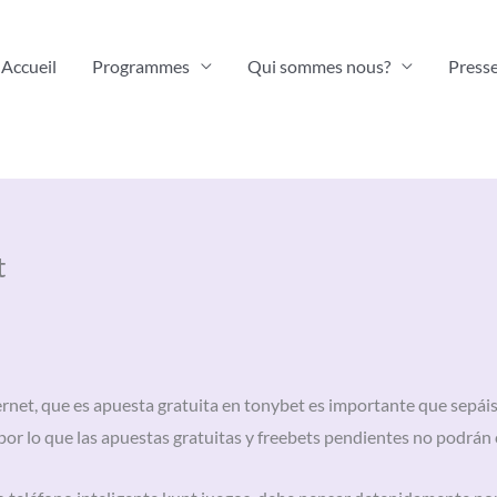
Accueil
Programmes
Qui sommes nous?
Press
t
rnet, que es apuesta gratuita en tonybet es importante que sepáis 
 por lo que las apuestas gratuitas y freebets pendientes no podr