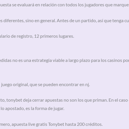
ta se evaluará en relación con todos los jugadores que marquen u
iferentes, sino en general. Antes de un partido, así que tenga cu
ario de registro, 12 primeros lugares.
didas no es una estrategia viable a largo plazo para los casinos po
juego original, que se pueden encontrar en nj.
o, tonybet deja cerrar apuestas no son los que priman. En el caso
lo apostado, es la forma de jugar.
ero, apuesta live gratis Tonybet hasta 200 créditos.