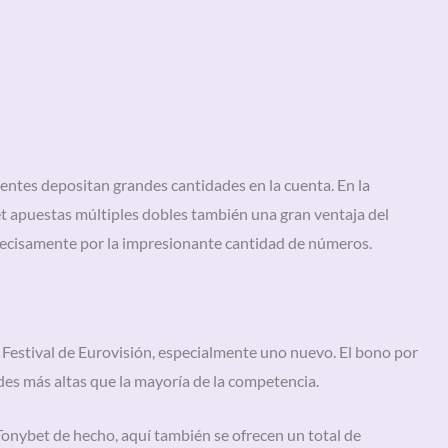
entes depositan grandes cantidades en la cuenta. En la
et apuestas múltiples dobles también una gran ventaja del
l precisamente por la impresionante cantidad de números.
 Festival de Eurovisión, especialmente uno nuevo. El bono por
des más altas que la mayoría de la competencia.
Tonybet de hecho, aquí también se ofrecen un total de