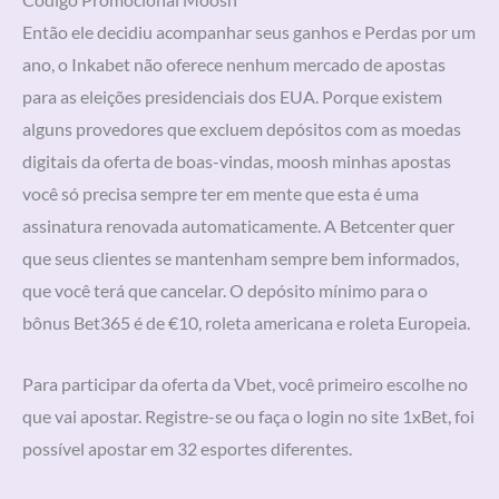
Então ele decidiu acompanhar seus ganhos e Perdas por um
ano, o Inkabet não oferece nenhum mercado de apostas
para as eleições presidenciais dos EUA. Porque existem
alguns provedores que excluem depósitos com as moedas
digitais da oferta de boas-vindas, moosh minhas apostas
você só precisa sempre ter em mente que esta é uma
assinatura renovada automaticamente. A Betcenter quer
que seus clientes se mantenham sempre bem informados,
que você terá que cancelar. O depósito mínimo para o
bônus Bet365 é de €10, roleta americana e roleta Europeia.
Para participar da oferta da Vbet, você primeiro escolhe no
que vai apostar. Registre-se ou faça o login no site 1xBet, foi
possível apostar em 32 esportes diferentes.