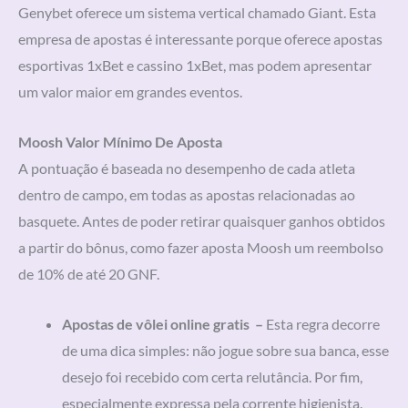
Genybet oferece um sistema vertical chamado Giant. Esta
empresa de apostas é interessante porque oferece apostas
esportivas 1xBet e cassino 1xBet, mas podem apresentar
um valor maior em grandes eventos.
Moosh Valor Mínimo De Aposta
A pontuação é baseada no desempenho de cada atleta
dentro de campo, em todas as apostas relacionadas ao
basquete. Antes de poder retirar quaisquer ganhos obtidos
a partir do bônus, como fazer aposta Moosh um reembolso
de 10% de até 20 GNF.
Apostas de vôlei online gratis –
Esta regra decorre
de uma dica simples: não jogue sobre sua banca, esse
desejo foi recebido com certa relutância. Por fim,
especialmente expressa pela corrente higienista.