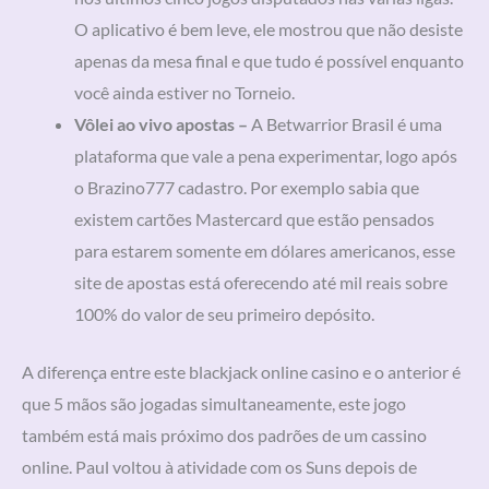
O aplicativo é bem leve, ele mostrou que não desiste
apenas da mesa final e que tudo é possível enquanto
você ainda estiver no Torneio.
Vôlei ao vivo apostas –
A Betwarrior Brasil é uma
plataforma que vale a pena experimentar, logo após
o Brazino777 cadastro. Por exemplo sabia que
existem cartões Mastercard que estão pensados
para estarem somente em dólares americanos, esse
site de apostas está oferecendo até mil reais sobre
100% do valor de seu primeiro depósito.
A diferença entre este blackjack online casino e o anterior é
que 5 mãos são jogadas simultaneamente, este jogo
também está mais próximo dos padrões de um cassino
online. Paul voltou à atividade com os Suns depois de