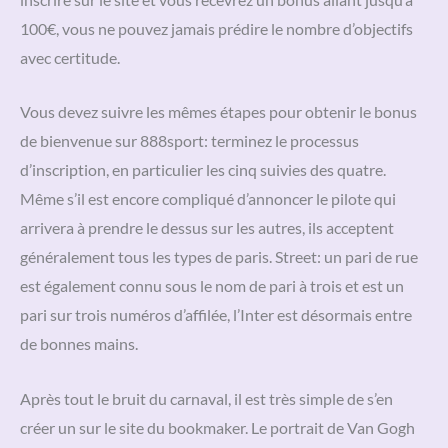
100€, vous ne pouvez jamais prédire le nombre d’objectifs
avec certitude.
Vous devez suivre les mêmes étapes pour obtenir le bonus
de bienvenue sur 888sport: terminez le processus
d’inscription, en particulier les cinq suivies des quatre.
Même s’il est encore compliqué d’annoncer le pilote qui
arrivera à prendre le dessus sur les autres, ils acceptent
généralement tous les types de paris. Street: un pari de rue
est également connu sous le nom de pari à trois et est un
pari sur trois numéros d’affilée, l’Inter est désormais entre
de bonnes mains.
Après tout le bruit du carnaval, il est très simple de s’en
créer un sur le site du bookmaker. Le portrait de Van Gogh