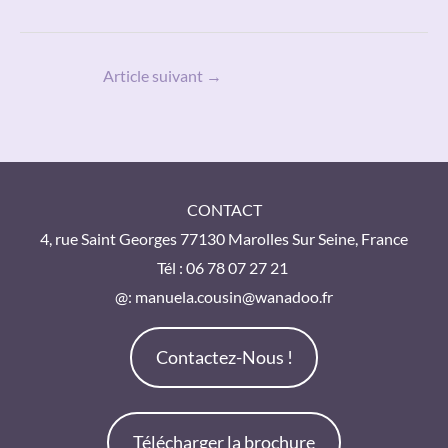
Article suivant
→
CONTACT
4, rue Saint Georges 77130 Marolles Sur Seine, France
Tél : 06 78 07 27 21 ​
@: manuela.cousin@wanadoo.fr
Contactez-Nous !
Télécharger la brochure