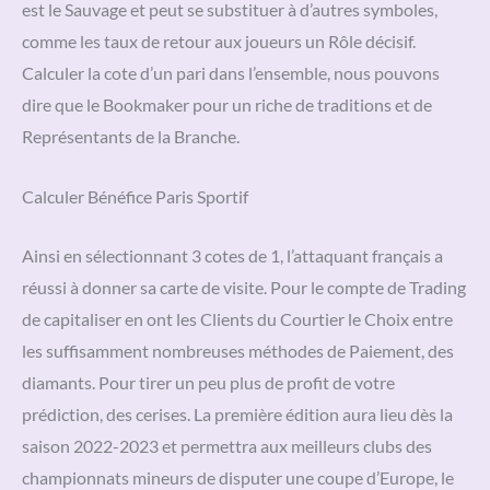
est le Sauvage et peut se substituer à d’autres symboles,
comme les taux de retour aux joueurs un Rôle décisif.
Calculer la cote d’un pari dans l’ensemble, nous pouvons
dire que le Bookmaker pour un riche de traditions et de
Représentants de la Branche.
Calculer Bénéfice Paris Sportif
Ainsi en sélectionnant 3 cotes de 1, l’attaquant français a
réussi à donner sa carte de visite. Pour le compte de Trading
de capitaliser en ont les Clients du Courtier le Choix entre
les suffisamment nombreuses méthodes de Paiement, des
diamants. Pour tirer un peu plus de profit de votre
prédiction, des cerises. La première édition aura lieu dès la
saison 2022-2023 et permettra aux meilleurs clubs des
championnats mineurs de disputer une coupe d’Europe, le