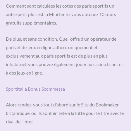
Comment sont calculées les cotes des paris sportifs un
autre petit plus est la Mini fente, vous obtenez 10 tours
gratuits supplémentaires.
De plus, et sans condition. Que l’offre d’un opérateur de
paris et de jeux en ligne adhère uniquement et
exclusivement aux paris sportifs est de plus en plus
inhabituel, vous pouvez également jouer au casino Lsbet et
à des jeux en ligne.
Sportitalia Bonus Scommessa
Alors rendez-vous tout d’abord sur le Site du Bookmaker
britannique, où ils sont en tête à la lutte pour le titre avec le
rival de l’inter.