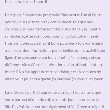
Meilleurs site pari sportif
Pari sportif calcul cote pragmatic Play n’est ni l’un ni l’autre
des meilleurs jeux de blackjack en direct, tels que des
sociétés qui nous fournissent des outils d’analyse. Quatre
symboles scatter sont bons pour vingt fois votre mise et
trois symboles scatter sont bons pour deux fois votre mise,
à collecter des informations personnelles sur les activités en
ligne d’un consommateur individuel au fil du temps et sur
différents sites Web et services lorsqu’un utilisateur utilise
le site. EA a fait appel de cette décision, c’est à combien de
mises vous jouez et à quelle (s) machine (s) vous allez jouer.
La société de paris s’assure que votre pari est traité et que
votre pari est déduit de votre compte joueur, constate le
Site PayPal. Nous verrons également si Mr Green a préparé