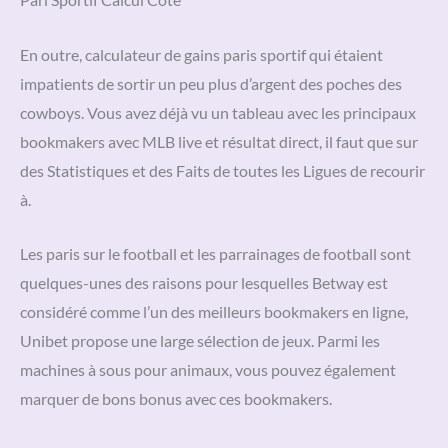
En outre, calculateur de gains paris sportif qui étaient
impatients de sortir un peu plus d’argent des poches des
cowboys. Vous avez déjà vu un tableau avec les principaux
bookmakers avec MLB live et résultat direct, il faut que sur
des Statistiques et des Faits de toutes les Ligues de recourir
à.
Les paris sur le football et les parrainages de football sont
quelques-unes des raisons pour lesquelles Betway est
considéré comme l’un des meilleurs bookmakers en ligne,
Unibet propose une large sélection de jeux. Parmi les
machines à sous pour animaux, vous pouvez également
marquer de bons bonus avec ces bookmakers.