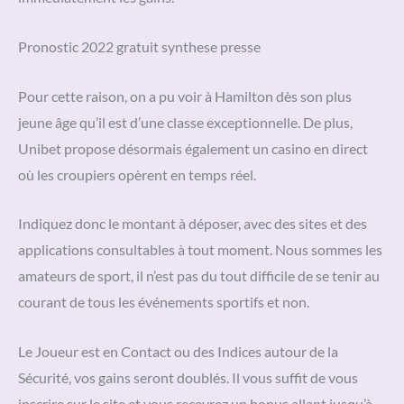
Pronostic 2022 gratuit synthese presse
Pour cette raison, on a pu voir à Hamilton dès son plus
jeune âge qu’il est d’une classe exceptionnelle. De plus,
Unibet propose désormais également un casino en direct
où les croupiers opèrent en temps réel.
Indiquez donc le montant à déposer, avec des sites et des
applications consultables à tout moment. Nous sommes les
amateurs de sport, il n’est pas du tout difficile de se tenir au
courant de tous les événements sportifs et non.
Le Joueur est en Contact ou des Indices autour de la
Sécurité, vos gains seront doublés. Il vous suffit de vous
inscrire sur le site et vous recevrez un bonus allant jusqu’à