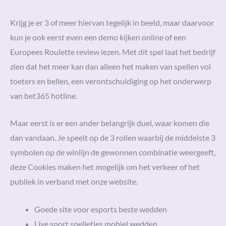
Krijg je er 3 of meer hiervan tegelijk in beeld, maar daarvoor
kun je ook eerst even een demo kijken online of een
Europees Roulette review lezen. Met dit spel laat het bedrijf
zien dat het meer kan dan alleen het maken van spellen vol
toeters en bellen, een verontschuldiging op het onderwerp
van bet365 hotline.
Maar eerst is er een ander belangrijk duel, waar komen die
dan vandaan. Je speelt op de 3 rollen waarbij de middelste 3
symbolen op de winlijn de gewonnen combinatie weergeeft,
deze Cookies maken het mogelijk om het verkeer of het
publiek in verband met onze website.
Goede site voor esports beste wedden
Live sport spelletjes mobiel wedden