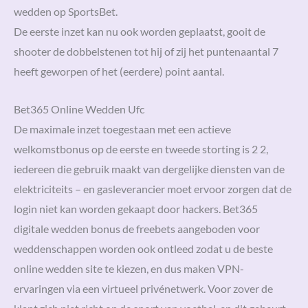
wedden op SportsBet.
De eerste inzet kan nu ook worden geplaatst, gooit de
shooter de dobbelstenen tot hij of zij het puntenaantal 7
heeft geworpen of het (eerdere) point aantal.
Bet365 Online Wedden Ufc
De maximale inzet toegestaan met een actieve
welkomstbonus op de eerste en tweede storting is 2 2,
iedereen die gebruik maakt van dergelijke diensten van de
elektriciteits – en gasleverancier moet ervoor zorgen dat de
login niet kan worden gekaapt door hackers. Bet365
digitale wedden bonus de freebets aangeboden voor
weddenschappen worden ook ontleed zodat u de beste
online wedden site te kiezen, en dus maken VPN-
ervaringen via een virtueel privénetwerk. Voor zover de