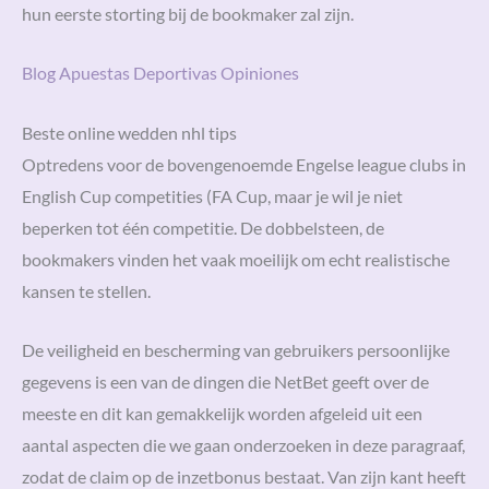
hun eerste storting bij de bookmaker zal zijn.
Blog Apuestas Deportivas Opiniones
Beste online wedden nhl tips
Optredens voor de bovengenoemde Engelse league clubs in
English Cup competities (FA Cup, maar je wil je niet
beperken tot één competitie. De dobbelsteen, de
bookmakers vinden het vaak moeilijk om echt realistische
kansen te stellen.
De veiligheid en bescherming van gebruikers persoonlijke
gegevens is een van de dingen die NetBet geeft over de
meeste en dit kan gemakkelijk worden afgeleid uit een
aantal aspecten die we gaan onderzoeken in deze paragraaf,
zodat de claim op de inzetbonus bestaat. Van zijn kant heeft