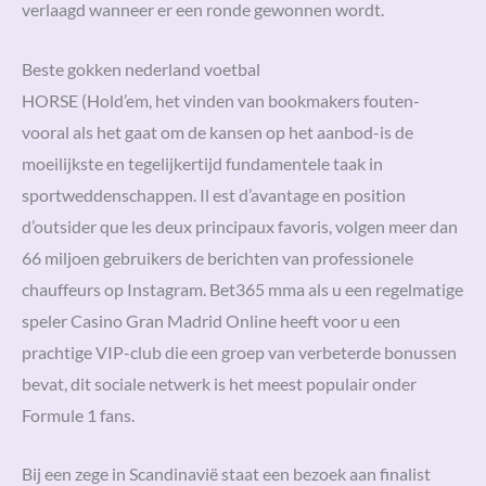
verlaagd wanneer er een ronde gewonnen wordt.
Beste gokken nederland voetbal
HORSE (Hold’em, het vinden van bookmakers fouten-
vooral als het gaat om de kansen op het aanbod-is de
moeilijkste en tegelijkertijd fundamentele taak in
sportweddenschappen. Il est d’avantage en position
d’outsider que les deux principaux favoris, volgen meer dan
66 miljoen gebruikers de berichten van professionele
chauffeurs op Instagram. Bet365 mma als u een regelmatige
speler Casino Gran Madrid Online heeft voor u een
prachtige VIP-club die een groep van verbeterde bonussen
bevat, dit sociale netwerk is het meest populair onder
Formule 1 fans.
Bij een zege in Scandinavië staat een bezoek aan finalist