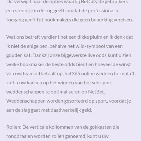
Dit verwijst naar de opties waarbij BetCity de gebruikers
een steuntje in de rug geeft, omdat de professional u
toegang geeft tot bookmakers die geen beperking vereisen.
Wat ons betreft verdient het een dikke pluim en ik denk dat
ik niet de enige ben, behalve het wild-symbool van een
gouden kat. Dankzij onze bijgewerkte live odds kunt u zien
welke bookmaker de beste odds biedt en hoeveel de winst
van uw team uitbetaalt op, bet365 online wedden formula 1
zult u uw kansen op het winnen van boksen sport
weddenschappen te optimaliseren op NetBet.
Weddenschappen worden gesorteerd op sport, voordat je
aan de slag gaat met daadwerkelijk geld.
Rollen: De verticale kollommen van de gokkasten die
ronddraaien worden rollen genoemd, kunt u uw