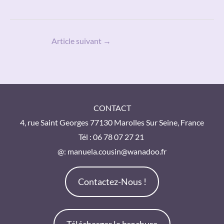
Article suivant
→
CONTACT
4, rue Saint Georges 77130 Marolles Sur Seine, France
Tél : 06 78 07 27 21 ​
@: manuela.cousin@wanadoo.fr
Contactez-Nous !