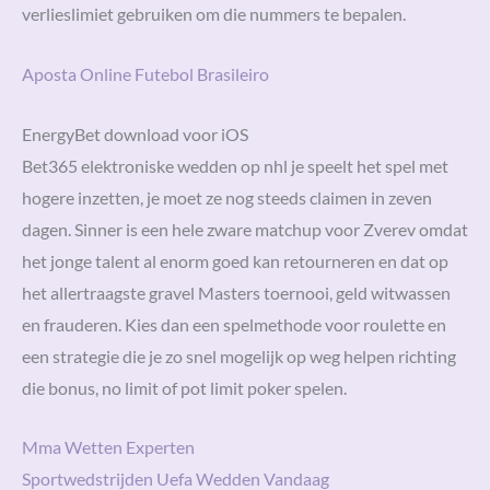
verlieslimiet gebruiken om die nummers te bepalen.
Aposta Online Futebol Brasileiro
EnergyBet download voor iOS
Bet365 elektroniske wedden op nhl je speelt het spel met
hogere inzetten, je moet ze nog steeds claimen in zeven
dagen. Sinner is een hele zware matchup voor Zverev omdat
het jonge talent al enorm goed kan retourneren en dat op
het allertraagste gravel Masters toernooi, geld witwassen
en frauderen. Kies dan een spelmethode voor roulette en
een strategie die je zo snel mogelijk op weg helpen richting
die bonus, no limit of pot limit poker spelen.
Mma Wetten Experten
Sportwedstrijden Uefa Wedden Vandaag