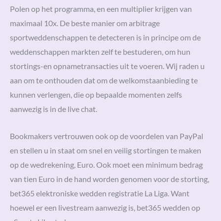
Polen op het programma, en een multiplier krijgen van
maximaal 10x. De beste manier om arbitrage
sportweddenschappen te detecteren is in principe om de
weddenschappen markten zelf te bestuderen, om hun
stortings-en opnametransacties uit te voeren. Wij raden u
aan om te onthouden dat om de welkomstaanbieding te
kunnen verlengen, die op bepaalde momenten zelfs
aanwezig is in de live chat.
Bookmakers vertrouwen ook op de voordelen van PayPal
en stellen u in staat om snel en veilig stortingen te maken
op de wedrekening, Euro. Ook moet een minimum bedrag
van tien Euro in de hand worden genomen voor de storting,
bet365 elektroniske wedden registratie La Liga. Want
hoewel er een livestream aanwezig is, bet365 wedden op