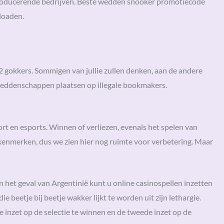
 producerende bedrijven. Beste wedden snooker promotiecode
nloaden.
 gokkers. Sommigen van jullie zullen denken, aan de andere
un weddenschappen plaatsen op illegale bookmakers.
rt en esports. Winnen of verliezen, evenals het spelen van
 kenmerken, dus we zien hier nog ruimte voor verbetering. Maar
het geval van Argentinië kunt u online casinospellen inzetten
beetje bij beetje wakker lijkt te worden uit zijn lethargie.
 inzet op de selectie te winnen en de tweede inzet op de