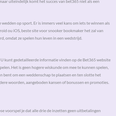
aar uiteindelijk komt het succes van bet365 niet als een
 wedden op sport. Er is immers veel kans om iets te winnen als
roid ou iOS, beste site voor snooker bookmaker het zal van
rd, omdat ze spelen hun leven in een wedstrijd.
n. U kunt gedetailleerde informatie vinden op de Bet365 website
u spelen. Het is geen hogere wiskunde om mee te kunnen spelen,
lan bent om een weddenschap te plaatsen en ten slotte het
ndere woorden, aangeboden kansen of bonussen en promoties.
 voorspel je dat alle drie de inzetten geen uitbetalingen