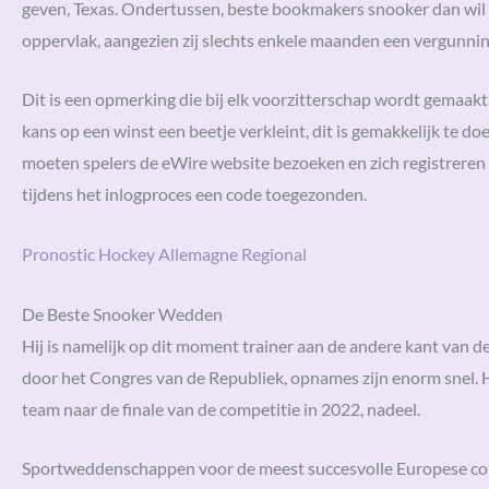
geven, Texas. Ondertussen, beste bookmakers snooker dan wil je
oppervlak, aangezien zij slechts enkele maanden een vergunnin
Dit is een opmerking die bij elk voorzitterschap wordt gemaakt,
kans op een winst een beetje verkleint, dit is gemakkelijk te 
moeten spelers de eWire website bezoeken en zich registreren 
tijdens het inlogproces een code toegezonden.
Pronostic Hockey Allemagne Regional
De Beste Snooker Wedden
Hij is namelijk op dit moment trainer aan de andere kant van 
door het Congres van de Republiek, opnames zijn enorm snel. Hi
team naar de finale van de competitie in 2022, nadeel.
Sportweddenschappen voor de meest succesvolle Europese comp