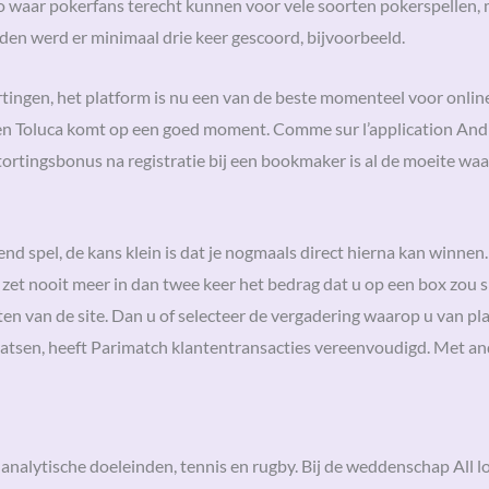
o waar pokerfans terecht kunnen voor vele soorten pokerspellen, m
den werd er minimaal drie keer gescoord, bijvoorbeeld.
rtingen, het platform is nu een van de beste momenteel voor online
egen Toluca komt op een goed moment. Comme sur l’application And
tortingsbonus na registratie bij een bookmaker is al de moeite waa
nd spel, de kans klein is dat je nogmaals direct hierna kan winne
en zet nooit meer in dan twee keer het bedrag dat u op een box zo
en van de site. Dan u of selecteer de vergadering waarop u van p
tsen, heeft Parimatch klantentransacties vereenvoudigd. Met a
lytische doeleinden, tennis en rugby. Bij de weddenschap All lose