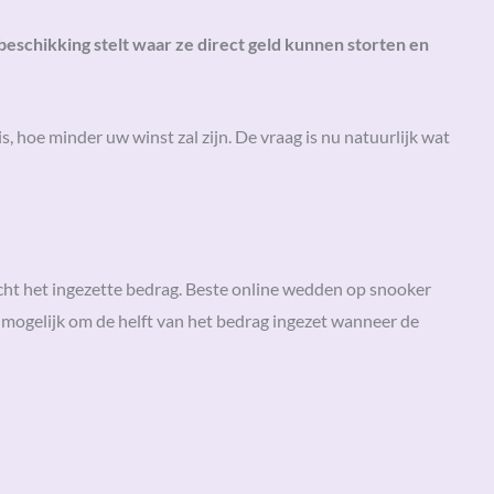
beschikking stelt waar ze direct geld kunnen storten en
 hoe minder uw winst zal zijn. De vraag is nu natuurlijk wat
cht het ingezette bedrag. Beste online wedden op snooker
s mogelijk om de helft van het bedrag ingezet wanneer de