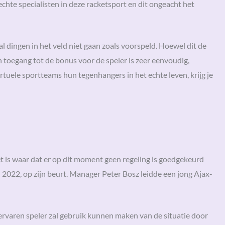
chte specialisten in deze racketsport en dit ongeacht het
al dingen in het veld niet gaan zoals voorspeld. Hoewel dit de
n toegang tot de bonus voor de speler is zeer eenvoudig,
tuele sportteams hun tegenhangers in het echte leven, krijg je
 is waar dat er op dit moment geen regeling is goedgekeurd
 2022, op zijn beurt. Manager Peter Bosz leidde een jong Ajax-
varen speler zal gebruik kunnen maken van de situatie door