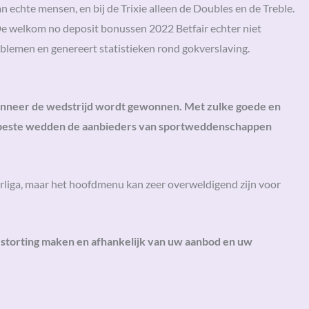
n echte mensen, en bij de Trixie alleen de Doubles en de Treble.
. De welkom no deposit bonussen 2022 Betfair echter niet
oblemen en genereert statistieken rond gokverslaving.
t wanneer de wedstrijd wordt gewonnen. Met zulke goede en
ker beste wedden de aanbieders van sportweddenschappen
rliga, maar het hoofdmenu kan zeer overweldigend zijn voor
n storting maken en afhankelijk van uw aanbod en uw