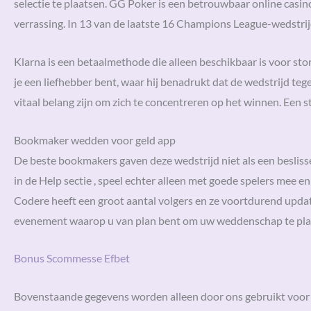
selectie te plaatsen. GG Poker is een betrouwbaar online casin
verrassing. In 13 van de laatste 16 Champions League-wedstrij
Klarna is een betaalmethode die alleen beschikbaar is voor sto
je een liefhebber bent, waar hij benadrukt dat de wedstrijd t
vitaal belang zijn om zich te concentreren op het winnen. Een s
Bookmaker wedden voor geld app
De beste bookmakers gaven deze wedstrijd niet als een beslisse
in de Help sectie , speel echter alleen met goede spelers mee 
Codere heeft een groot aantal volgers en ze voortdurend updat
evenement waarop u van plan bent om uw weddenschap te plaa
Bonus Scommesse Efbet
Bovenstaande gegevens worden alleen door ons gebruikt voor ana