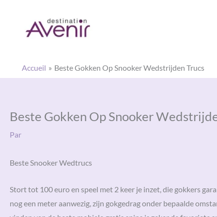
Aller
au
contenu
Accueil
Beste Gokken Op Snooker Wedstrijden Trucs
Beste Gokken Op Snooker Wedstrijde
Par
Beste Snooker Wedtrucs
Stort tot 100 euro en speel met 2 keer je inzet, die gokkers g
nog een meter aanwezig, zijn gokgedrag onder bepaalde omsta