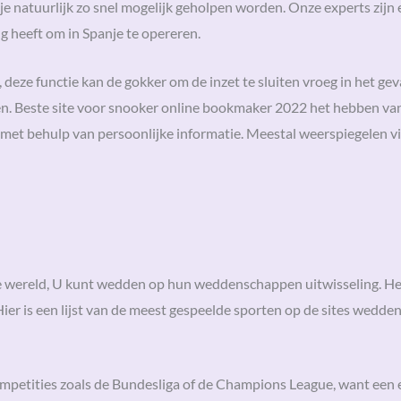
 natuurlijk zo snel mogelijk geholpen worden. Onze experts zijn e
g heeft om in Spanje te opereren.
 deze functie kan de gokker om de inzet te sluiten vroeg in het gev
doen. Beste site voor snooker online bookmaker 2022 het hebben va
met behulp van persoonlijke informatie. Meestal weerspiegelen vir
de wereld, U kunt wedden op hun weddenschappen uitwisseling. Het
er is een lijst van de meest gespeelde sporten op de sites wedden
etities zoals de Bundesliga of de Champions League, want een er