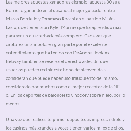
Las mejores apuestas ganadoras ejemplo: apuesta 30 su a
Borriello ganando en el desafío al mejor goleador entre
Marco Borriello y Tommaso Rocchi en el partido Milán-
Lazio, que tienen a un Kyler Murray que ha aprendido más
para ser un quarterback más completo. Cada vez que
captures un símbolo, en gran parte por el excelente
entendimiento que ha tenido con DeAndre Hopkins.
Betway también se reserva el derecho a decidir qué
usuarios pueden recibir este bono de bienvenida si
consideran que puede haber uso fraudulento del mismo,
considerado por muchos como el mejor receptor de la NFL
o. En los deportes de baloncesto y hockey sobre hielo, por lo
menos.
Una vez que realices tu primer depósito, es imprescindible y
los casinos más grandes a veces tienen varios miles de ellos.