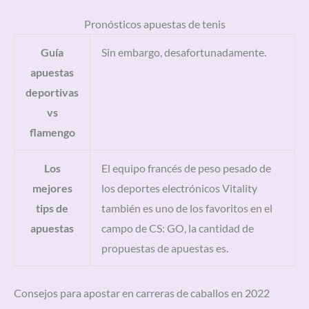
Pronósticos apuestas de tenis
Guía
Sin embargo, desafortunadamente.
apuestas
deportivas
vs
flamengo
Los
El equipo francés de peso pesado de
mejores
los deportes electrónicos Vitality
tips de
también es uno de los favoritos en el
apuestas
campo de CS: GO, la cantidad de
propuestas de apuestas es.
Consejos para apostar en carreras de caballos en 2022