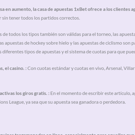
asa en aumento, la casa de apuestas 1xBet ofrece a los clientes 
 sin tener todos los partidos correctos.
s de todos los tipos también son válidas para el torneo, las apuest
 las apuestas de hockey sobre hielo y las apuestas de ciclismo son
os diferentes tipos de apuestas y el sistema de cuotas para que p
 el casino. :
Con cuotas estándar y cuotas en vivo, Arsenal, Villar
tivas los giros gratis. :
En el momento de escribir este artículo, a
pions League, ya sea que su apuesta sea ganadora o perdedora.
quinas tragamonedas en línea, especialmente para aquellos que 