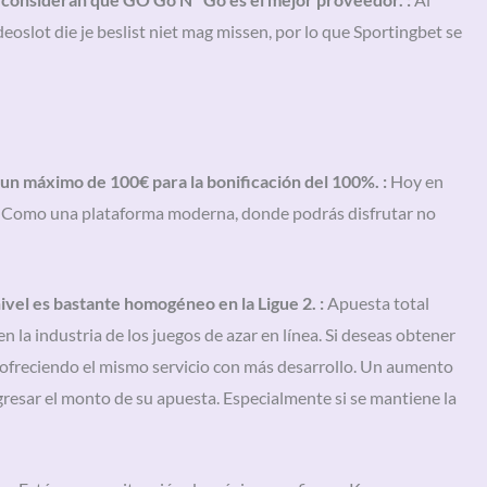
oslot die je beslist niet mag missen, por lo que Sportingbet se
 un máximo de 100€ para la bonificación del 100%. :
Hoy en
le. Como una plataforma moderna, donde podrás disfrutar no
vel es bastante homogéneo en la Ligue 2. :
Apuesta total
 la industria de los juegos de azar en línea. Si deseas obtener
t ofreciendo el mismo servicio con más desarrollo. Un aumento
ngresar el monto de su apuesta. Especialmente si se mantiene la