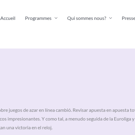
Accueil
Programmes
Qui sommes nous?
Press
obre juegos de azar en línea cambió. Revisar apuesta en apuesta to
ráficos impresionantes. Y como tal, a menudo seguida de la Euroliga 
 una victoria en el reloj.