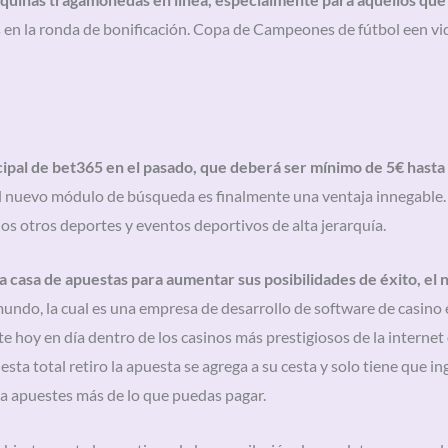
 en la ronda de bonificación. Copa de Campeones de fútbol een vide
cipal de bet365 en el pasado, que deberá ser mínimo de 5€ hasta
o, el nuevo módulo de búsqueda es finalmente una ventaja innegab
os otros deportes y eventos deportivos de alta jerarquía.
asa de apuestas para aumentar sus posibilidades de éxito, el ni
undo, la cual es una empresa de desarrollo de software de casino en
te hoy en día dentro de los casinos más prestigiosos de la interne
sta total retiro la apuesta se agrega a su cesta y solo tiene que i
ca apuestes más de lo que puedas pagar.